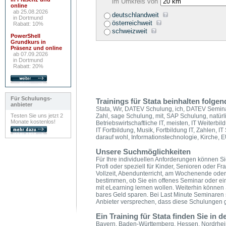
im Umkreis von
online
ab 25.08.2026
deutschlandweit
in Dortmund
österreichweit
Rabatt: 10%
schweizweit
PowerShell
Grundkurs in
Präsenz und online
ab 07.09.2026
in Dortmund
Rabatt: 20%
Für Schulungs-
Trainings für Stata beinhalten folg
anbieter
Stata, Wir, DATEV Schulung, ich, DATEV Semina
Testen Sie uns jetzt 2
Zahl, sage Schulung, mit, SAP Schulung, natürl
Monate kostenlos!
Betriebswirtschaftliche IT, meisten, IT Weiterbi
IT Fortbildung, Musik, Fortbildung IT, Zahlen, I
darauf wohl, Informationstechnologie, Kirche, 
Unsere Suchmöglichkeiten
Für Ihre individuellen Anforderungen können Sie
Profi oder speziell für Kinder, Senioren oder F
Vollzeit, Abendunterricht, am Wochenende oder
bestimmen, ob Sie ein offenes Seminar oder ei
mit eLearning lernen wollen. Weiterhin könne
bares Geld sparen. Bei Last Minute Seminaren 
Anbieter versprechen, dass diese Schulungen ga
Ein Training für Stata finden Sie in
Bayern, Baden-Württemberg, Hessen, Nordrhein