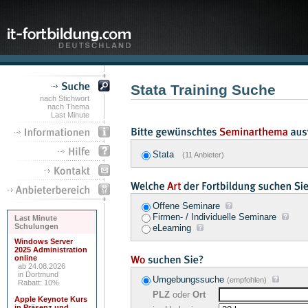
Stata Training Suche
nach Stichwort
nach Thema
Last Minute
Stata
(11 Anbieter)
Offene Seminare
Firmen- / Individuelle Seminare
Last Minute
Schulungen
eLearning
Windows Server
2025 Administration
online
ab 24.08.2026
in Dortmund
Umgebungssuche
(empfohlen)
Rabatt: 10%
PLZ
oder
Ort
Apple Keynote Kurs
in Präsenz und