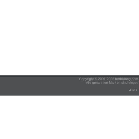
Copyright © 2001-2026 fortbildung.c
Alle genannten Marken sind eingetr
AGB