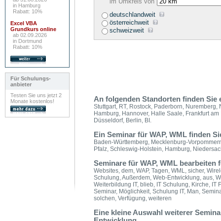
im Umkreis von
in Hamburg
Rabatt: 10%
deutschlandweit
österreichweit
Excel VBA
Grundkurs online
schweizweit
ab 02.09.2026
in Dortmund
Rabatt: 10%
Für Schulungs-
anbieter
Testen Sie uns jetzt 2
An folgenden Standorten finden Si
Monate kostenlos!
Stuttgart, RT, Rostock, Paderborn, Nuremberg, 
Hamburg, Hannover, Halle Saale, Frankfurt am 
Düsseldorf, Berlin, BI.
Ein Seminar für WAP, WML finden Si
Baden-Württemberg, Mecklenburg-Vorpommern, 
Pfalz, Schleswig-Holstein, Hamburg, Niedersac
Seminare für WAP, WML bearbeiten fo
Websites, dem, WAP, Tagen, WML, sicher, Wir
Schulung, Außerdem, Web-Entwicklung, aus, We
Weiterbildung IT, blieb, IT Schulung, Kirche, IT 
Seminar, Möglichkeit, Schulung IT, Man, Seminar
solchen, Verfügung, weiteren
Eine kleine Auswahl weiterer Semin
Entwicklung