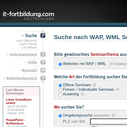
Suche nach WAP, WML S
nach Stichwort
nach Thema
Last Minute
Websites mit WAP / WML
(57 Anbieter)
Offene Seminare
Firmen- / Individuelle Seminare
Last Minute
Schulungen
eLearning
Linux Grundkurs
online
ab 24.08.2026
in Dortmund
Rabatt: 10%
Umgebungssuche
(empfohlen)
PowerPoint -
PLZ
oder
Ort
Aufbaukurs
ab 31.08.2026