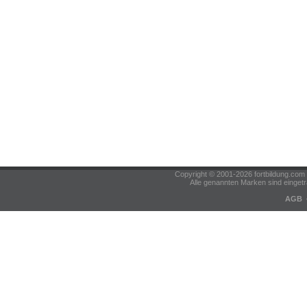
Copyright © 2001-2026 fortbildung.c
Alle genannten Marken sind eingetr
AGB