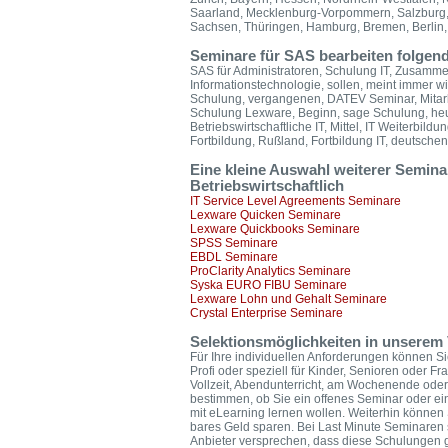
Saarland, Mecklenburg-Vorpommern, Salzburg,
Sachsen, Thüringen, Hamburg, Bremen, Berlin, 
Seminare für SAS bearbeiten folgend
SAS für Administratoren, Schulung IT, Zusamme
Informationstechnologie, sollen, meint immer wi
Schulung, vergangenen, DATEV Seminar, Mitarb
Schulung Lexware, Beginn, sage Schulung, heu
Betriebswirtschaftliche IT, Mittel, IT Weiterbild
Fortbildung, Rußland, Fortbildung IT, deutschen
Eine kleine Auswahl weiterer Semin
Betriebswirtschaftlich
IT Service Level Agreements Seminare
Lexware Quicken Seminare
Lexware Quickbooks Seminare
SPSS Seminare
EBDL Seminare
ProClarity Analytics Seminare
Syska EURO FIBU Seminare
Lexware Lohn und Gehalt Seminare
Crystal Enterprise Seminare
Selektionsmöglichkeiten in unserem 
Für Ihre individuellen Anforderungen können Si
Profi oder speziell für Kinder, Senioren oder F
Vollzeit, Abendunterricht, am Wochenende oder
bestimmen, ob Sie ein offenes Seminar oder ei
mit eLearning lernen wollen. Weiterhin könne
bares Geld sparen. Bei Last Minute Seminaren 
Anbieter versprechen, dass diese Schulungen ga