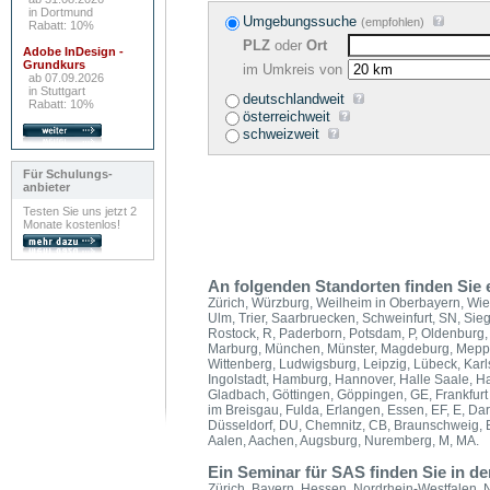
in Dortmund
Umgebungssuche
(empfohlen)
Rabatt: 10%
PLZ
oder
Ort
Adobe InDesign -
Grundkurs
im Umkreis von
ab 07.09.2026
in Stuttgart
deutschlandweit
Rabatt: 10%
österreichweit
schweizweit
Für Schulungs-
anbieter
Testen Sie uns jetzt 2
Monate kostenlos!
An folgenden Standorten finden Sie
Zürich, Würzburg, Weilheim in Oberbayern, Wi
Ulm, Trier, Saarbruecken, Schweinfurt, SN, Sie
Rostock, R, Paderborn, Potsdam, P, Oldenburg,
Marburg, München, Münster, Magdeburg, Meppe
Wittenberg, Ludwigsburg, Leipzig, Lübeck, Karlsr
Ingolstadt, Hamburg, Hannover, Halle Saale, Ha
Gladbach, Göttingen, Göppingen, GE, Frankfurt a
im Breisgau, Fulda, Erlangen, Essen, EF, E, D
Düsseldorf, DU, Chemnitz, CB, Braunschweig, Br
Aalen, Aachen, Augsburg, Nuremberg, M, MA.
Ein Seminar für SAS finden Sie in d
Zürich, Bayern, Hessen, Nordrhein-Westfalen,