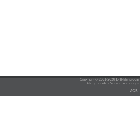
Copyright © 2001-2026 fortbildung.c
Alle genannten Marken sind eingetr
AGB