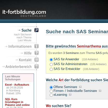
Suche nach SAS Semina
nach Stichwort
nach Thema
Last Minute
Es wurden
3 Seminare
zum Thema
SAS
gefu
SAS für Anwender
(116 Anbieter)
SAS für Administratoren
(131 Anbieter)
SAS für Entwickler
(106 Anbieter)
Last Minute
Schulungen
Excel - Aufbaukurs
Offene Seminare
ab 24.08.2026
in Nürnberg
Firmen- / Individuelle Seminare
Rabatt: 10%
eLearning
SQL Kurs
Grundlagen in
Präsenz und online
ab 31.08.2026