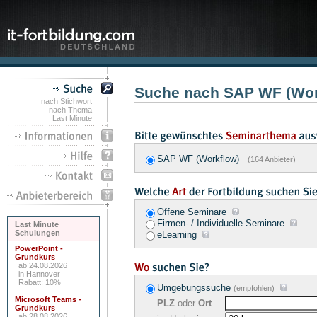
Suche nach SAP WF (Wor
nach Stichwort
nach Thema
Last Minute
SAP WF (Workflow)
(164 Anbieter)
Offene Seminare
Firmen- / Individuelle Seminare
Last Minute
Schulungen
eLearning
PowerPoint -
Grundkurs
ab 24.08.2026
in Hannover
Rabatt: 10%
Umgebungssuche
(empfohlen)
Microsoft Teams -
PLZ
oder
Ort
Grundkurs
ab 28.08.2026