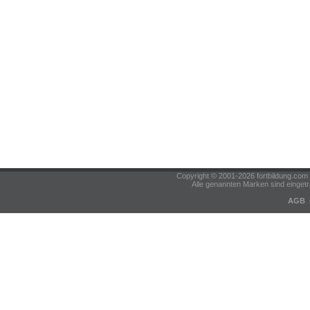
Copyright © 2001-2026 fortbildung.c
Alle genannten Marken sind eingetr
AGB