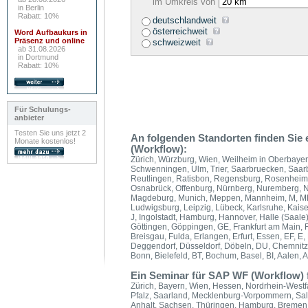
im Umkreis von
in Berlin
Rabatt: 10%
deutschlandweit
österreichweit
Word Aufbaukurs in
Präsenz und online
schweizweit
ab 31.08.2026
in Dortmund
Rabatt: 10%
Für Schulungs-
anbieter
Testen Sie uns jetzt 2
An folgenden Standorten finden Si
Monate kostenlos!
(Workflow):
Zürich, Würzburg, Wien, Weilheim in Oberbayer
Schwenningen, Ulm, Trier, Saarbruecken, Saarbr
Reutlingen, Ratisbon, Regensburg, Rosenheim,
Osnabrück, Offenburg, Nürnberg, Nuremberg, N
Magdeburg, Munich, Meppen, Mannheim, M, MM, 
Ludwigsburg, Leipzig, Lübeck, Karlsruhe, Kaiser
J, Ingolstadt, Hamburg, Hannover, Halle (Saale
Göttingen, Göppingen, GE, Frankfurt am Main, Fr
Breisgau, Fulda, Erlangen, Erfurt, Essen, EF, 
Deggendorf, Düsseldorf, Döbeln, DU, Chemnitz
Bonn, Bielefeld, BT, Bochum, Basel, BI, Aalen,
Ein Seminar für SAP WF (Workflow) f
Zürich, Bayern, Wien, Hessen, Nordrhein-West
Pfalz, Saarland, Mecklenburg-Vorpommern, Sal
Anhalt, Sachsen, Thüringen, Hamburg, Bremen, 