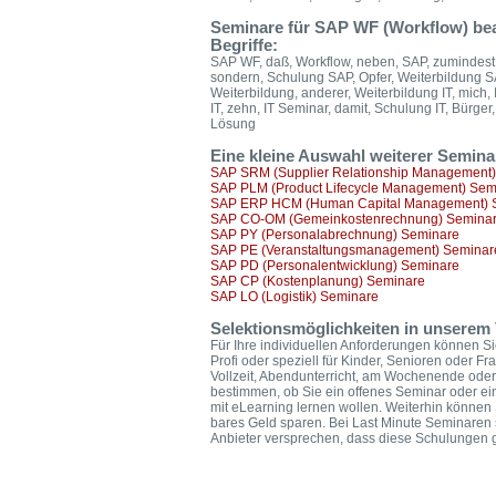
Seminare für SAP WF (Workflow) bea
Begriffe:
SAP WF, daß, Workflow, neben, SAP, zumindest,
sondern, Schulung SAP, Opfer, Weiterbildung SA
Weiterbildung, anderer, Weiterbildung IT, mich, 
IT, zehn, IT Seminar, damit, Schulung IT, Bürger
Lösung
Eine kleine Auswahl weiterer Semin
SAP SRM (Supplier Relationship Management
SAP PLM (Product Lifecycle Management) Sem
SAP ERP HCM (Human Capital Management) 
SAP CO-OM (Gemeinkostenrechnung) Semina
SAP PY (Personalabrechnung) Seminare
SAP PE (Veranstaltungsmanagement) Seminar
SAP PD (Personalentwicklung) Seminare
SAP CP (Kostenplanung) Seminare
SAP LO (Logistik) Seminare
Selektionsmöglichkeiten in unserem 
Für Ihre individuellen Anforderungen können Si
Profi oder speziell für Kinder, Senioren oder F
Vollzeit, Abendunterricht, am Wochenende oder
bestimmen, ob Sie ein offenes Seminar oder ei
mit eLearning lernen wollen. Weiterhin könne
bares Geld sparen. Bei Last Minute Seminaren 
Anbieter versprechen, dass diese Schulungen ga