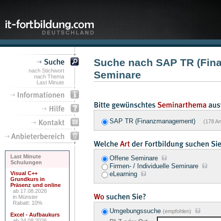
Suche nach SAP TR (Fi
nach Stichwort
Seminare
nach Thema
Last Minute
SAP TR (Finanzmanagement)
(178 An
Last Minute
Offene Seminare
Schulungen
Firmen- / Individuelle Seminare
Visual C++
eLearning
Grundkurs in
Präsenz und online
ab 17.08.2026
in Münster
Rabatt: 10%
Umgebungssuche
(empfohlen)
Excel - Aufbaukurs
ab 24.08.2026