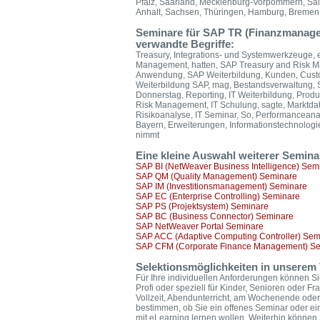
Pfalz, Saarland, Mecklenburg-Vorpommern, Sal
Anhalt, Sachsen, Thüringen, Hamburg, Bremen, 
Seminare für SAP TR (Finanzmanagem
verwandte Begriffe:
Treasury, Integrations- und Systemwerkzeuge,
Management, hatten, SAP Treasury and Risk Man
Anwendung, SAP Weiterbildung, Kunden, Custom
Weiterbildung SAP, mag, Bestandsverwaltung,
Donnerstag, Reporting, IT Weiterbildung, Produkt
Risk Management, IT Schulung, sagte, Marktdaten
Risikoanalyse, IT Seminar, So, Performanceanaly
Bayern, Erweiterungen, Informationstechnologi
nimmt
Eine kleine Auswahl weiterer Semin
SAP BI (NetWeaver Business Intelligence) Sem
SAP QM (Quality Management) Seminare
SAP IM (Investitionsmanagement) Seminare
SAP EC (Enterprise Controlling) Seminare
SAP PS (Projektsystem) Seminare
SAP BC (Business Connector) Seminare
SAP NetWeaver Portal Seminare
SAP ACC (Adaptive Computing Controller) Sem
SAP CFM (Corporate Finance Management) S
Selektionsmöglichkeiten in unserem 
Für Ihre individuellen Anforderungen können Si
Profi oder speziell für Kinder, Senioren oder F
Vollzeit, Abendunterricht, am Wochenende oder
bestimmen, ob Sie ein offenes Seminar oder ei
mit eLearning lernen wollen. Weiterhin könne