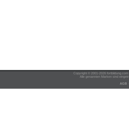
Copyright © 2001-2026 fortbildung.c
Alle genannten Marken sind eingetr
AGB