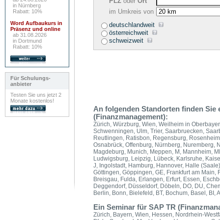
PLZ
oder
Ort
in Nürnberg
im Umkreis von
Rabatt: 10%
Word Aufbaukurs in
deutschlandweit
Präsenz und online
österreichweit
ab 31.08.2026
schweizweit
in Dortmund
Rabatt: 10%
Für Schulungs-
anbieter
Testen Sie uns jetzt 2
Monate kostenlos!
An folgenden Standorten finden Si
(Finanzmanagement):
Zürich, Würzburg, Wien, Weilheim in Oberbayer
Schwenningen, Ulm, Trier, Saarbruecken, Saarbr
Reutlingen, Ratisbon, Regensburg, Rosenheim,
Osnabrück, Offenburg, Nürnberg, Nuremberg, N
Magdeburg, Munich, Meppen, M, Mannheim, MM, 
Ludwigsburg, Leipzig, Lübeck, Karlsruhe, Kaiser
J, Ingolstadt, Hamburg, Hannover, Halle (Saale
Göttingen, Göppingen, GE, Frankfurt am Main, Fr
Breisgau, Fulda, Erlangen, Erfurt, Essen, Esch
Deggendorf, Düsseldorf, Döbeln, DO, DU, Chem
Berlin, Bonn, Bielefeld, BT, Bochum, Basel, BI,
Ein Seminar für SAP TR (Finanzmana
Zürich, Bayern, Wien, Hessen, Nordrhein-West