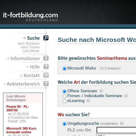
Suche nach Microsoft W
nach Stichwort
nach Thema
Last Minute
Microsoft Works
(171 Anbieter)
Offene Seminare
Firmen- / Individuelle Seminare
Last Minute
Schulungen
eLearning
Power BI - PL-
300T00
ab 17.08.2026
in Frankfurt am Main
Rabatt: 10%
Umgebungssuche
(empfohlen)
Microsoft 365 Kurs
PLZ
oder
Ort
kompakt online
ab 26.08.2026