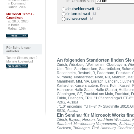
im Umkreis von
in Dortmund
Rabatt: 20%
deutschlandweit
österreichweit
Microsoft Teams -
Grundkurs
schweizweit
ab 28.08.2026
in Berlin
Rabatt: 10%
Für Schulungs-
anbieter
Testen Sie uns jetzt 2
An folgenden Standorten finden Sie
Monate kostenlos!
Zürich, Würzburg, Weilheim in Oberbayern, Wi
Ulm, Trier, Saarbruecken, Saarbrücken, Schweinf
Rosenheim, Rostock, R, Paderborn, Potsdam, O
Nürnberg, Norderstedt, Nord, NB, Marburg, Ma
Mannheim, MM, MA, Lörrach, Landshut, Lutherst
Karlsruhe, Kaiserslautern, Kreis, Köln, Kassel, 
Hannover, Halle Saale, Halle (Saale), Heilbron
Göppingen, GE, Frankfurt am Main, Frankfurt, Fr
Fulda, Erlangen, ERH, "1.0" encoding="UTF-8"
4203, Austria
, "1.0" encoding="UTF-8" ?>
Stadtmitte ,8010,Gr
8010, Austria
Ein Seminar für Microsoft Works fin
Zürich, Bayern, Hessen, Nordrhein-Westfalen,
Saarland, Mecklenburg-Vorpommern, Salzburg,
Sachsen, Thüringen, Tirol, Hamburg, Oberösterr