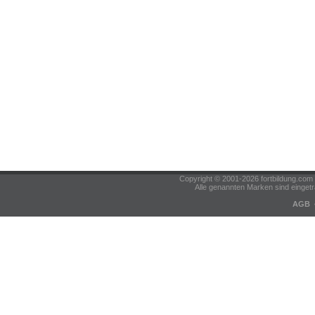
Copyright © 2001-2026 fortbildung.c
Alle genannten Marken sind eingetr
AGB