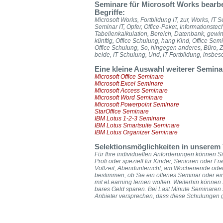
Seminare für Microsoft Works bearbe
Begriffe:
Microsoft Works, Fortbildung IT, zur, Works, IT S
Seminar IT, Opfer, Office-Paket, Informationstec
Tabellenkalkulation, Bereich, Datenbank, gewi
künftig, Office Schulung, hang Kind, Office Semi
Office Schulung, So, hingegen anderes, Büro, Zu
beide, IT Schulung, Und, IT Fortbildung, insbe
Eine kleine Auswahl weiterer Semin
Microsoft Office Seminare
Microsoft Excel Seminare
Microsoft Access Seminare
Microsoft Word Seminare
Microsoft Powerpoint Seminare
StarOffice Seminare
IBM Lotus 1-2-3 Seminare
IBM Lotus Smartsuite Seminare
IBM Lotus Organizer Seminare
Selektionsmöglichkeiten in unserem 
Für Ihre individuellen Anforderungen können Si
Profi oder speziell für Kinder, Senioren oder F
Vollzeit, Abendunterricht, am Wochenende ode
bestimmen, ob Sie ein offenes Seminar oder ei
mit eLearning lernen wollen. Weiterhin könne
bares Geld sparen. Bei Last Minute Seminaren 
Anbieter versprechen, dass diese Schulungen ga