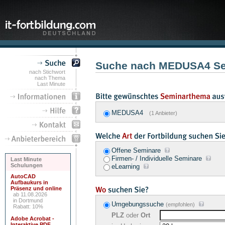
Suche nach MEDUSA4 Se
nach Stichwort
nach Thema
Last Minute
MEDUSA4
(1 Anbieter)
Offene Seminare
Firmen- / Individuelle Seminare
Last Minute
Schulungen
eLearning
AutoCAD
Aufbaukurs in
Präsenz und online
ab 11.08.2026
in Dortmund
Umgebungssuche
(empfohlen)
Rabatt: 10%
PLZ
oder
Ort
Adobe Acrobat -
Interaktive PDF