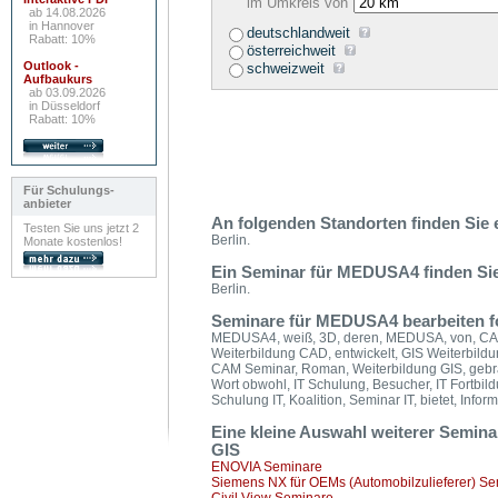
im Umkreis von
ab 14.08.2026
in Hannover
deutschlandweit
Rabatt: 10%
österreichweit
Outlook -
schweizweit
Aufbaukurs
ab 03.09.2026
in Düsseldorf
Rabatt: 10%
Für Schulungs-
anbieter
An folgenden Standorten finden Si
Testen Sie uns jetzt 2
Berlin.
Monate kostenlos!
Ein Seminar für MEDUSA4 finden Sie
Berlin.
Seminare für MEDUSA4 bearbeiten fo
MEDUSA4, weiß, 3D, deren, MEDUSA, von, CAD 
Weiterbildung CAD, entwickelt, GIS Weiterbild
CAM Seminar, Roman, Weiterbildung GIS, gebrac
Wort obwohl, IT Schulung, Besucher, IT Fortbild
Schulung IT, Koalition, Seminar IT, bietet, Info
Eine kleine Auswahl weiterer Semi
GIS
ENOVIA Seminare
Siemens NX für OEMs (Automobilzulieferer) S