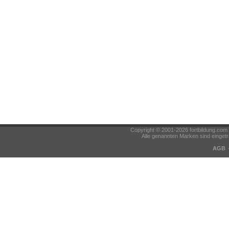
Copyright © 2001-2026 fortbildung.c
Alle genannten Marken sind eingetr
AGB