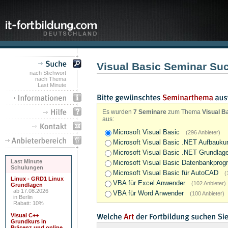
Visual Basic Seminar Su
nach Stichwort
nach Thema
Last Minute
Es wurden
7 Seminare
zum Thema
Visual B
aus:
Microsoft Visual Basic
(296 Anbieter)
Microsoft Visual Basic .NET Aufbau
Microsoft Visual Basic .NET Grundl
Last Minute
Microsoft Visual Basic Datenbankpr
Schulungen
Microsoft Visual Basic für AutoCAD
(
Linux - GRD1 Linux
VBA für Excel Anwender
(102 Anbieter)
Grundlagen
ab 17.08.2026
VBA für Word Anwender
(100 Anbieter)
in Berlin
Rabatt: 10%
Visual C++
Grundkurs in
Präsenz und online