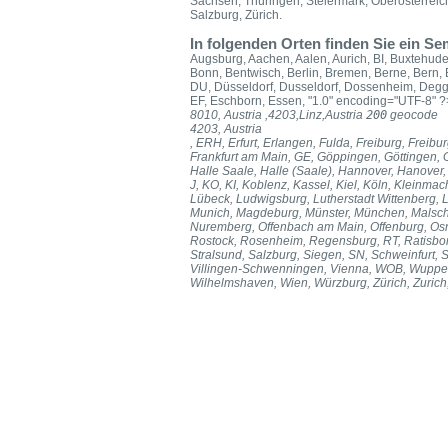
Sachsen, Thüringen, Steiermark, Oberösterreic
Salzburg, Zürich.
In folgenden Orten finden Sie ein S
Augsburg, Aachen, Aalen, Aurich, BI, Buxtehude
Bonn, Bentwisch, Berlin, Bremen, Berne, Bern
DU, Düsseldorf, Dusseldorf, Dossenheim, Degg
EF, Eschborn, Essen, "1.0" encoding="UTF-8" 
8010, Austria
,4203,Linz,Austria
200
geocode
4203, Austria
, ERH, Erfurt, Erlangen, Fulda, Freiburg, Freibur
Frankfurt am Main, GE, Göppingen, Göttingen, 
Halle Saale, Halle (Saale), Hannover, Hanover,
J, KO, KI, Koblenz, Kassel, Kiel, Köln, Kleinmac
Lübeck, Ludwigsburg, Lutherstadt Wittenberg,
Munich, Magdeburg, Münster, München, Malsch,
Nuremberg, Offenbach am Main, Offenburg, Osn
Rostock, Rosenheim, Regensburg, RT, Ratisbon,
Stralsund, Salzburg, Siegen, SN, Schweinfurt, 
Villingen-Schwenningen, Vienna, WOB, Wupper
Wilhelmshaven, Wien, Würzburg, Zürich, Zurich