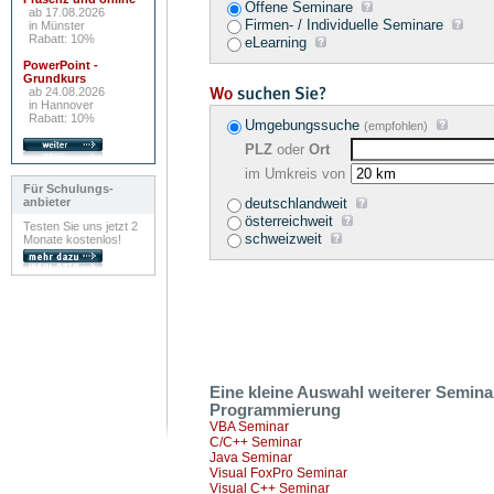
Offene Seminare
ab 17.08.2026
Firmen- / Individuelle Seminare
in Münster
Rabatt: 10%
eLearning
PowerPoint -
Grundkurs
ab 24.08.2026
in Hannover
Rabatt: 10%
Umgebungssuche
(empfohlen)
PLZ
oder
Ort
im Umkreis von
Für Schulungs-
anbieter
deutschlandweit
österreichweit
Testen Sie uns jetzt 2
schweizweit
Monate kostenlos!
Eine kleine Auswahl weiterer Semin
Programmierung
VBA Seminar
C/C++ Seminar
Java Seminar
Visual FoxPro Seminar
Visual C++ Seminar