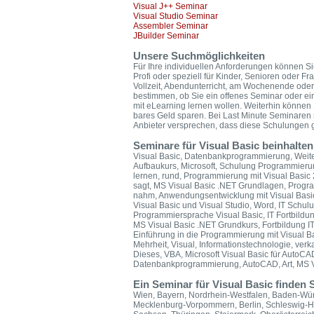
Visual J++ Seminar
Visual Studio Seminar
Assembler Seminar
JBuilder Seminar
Unsere Suchmöglichkeiten
Für Ihre individuellen Anforderungen können Si
Profi oder speziell für Kinder, Senioren oder F
Vollzeit, Abendunterricht, am Wochenende oder
bestimmen, ob Sie ein offenes Seminar oder ei
mit eLearning lernen wollen. Weiterhin könne
bares Geld sparen. Bei Last Minute Seminaren 
Anbieter versprechen, dass diese Schulungen ga
Seminare für Visual Basic beinhalte
Visual Basic, Datenbankprogrammierung, Weite
Aufbaukurs, Microsoft, Schulung Programmieru
lernen, rund, Programmierung mit Visual Basi
sagt, MS Visual Basic .NET Grundlagen, Progra
nahm, Anwendungsentwicklung mit Visual Basic 
Visual Basic und Visual Studio, Word, IT Schul
Programmiersprache Visual Basic, IT Fortbildun
MS Visual Basic .NET Grundkurs, Fortbildung IT,
Einführung in die Programmierung mit Visual Bas
Mehrheit, Visual, Informationstechnologie, verka
Dieses, VBA, Microsoft Visual Basic für AutoCAD
Datenbankprogrammierung, AutoCAD, Art, MS V
Ein Seminar für Visual Basic finden 
Wien, Bayern, Nordrhein-Westfalen, Baden-Wür
Mecklenburg-Vorpommern, Berlin, Schleswig-Ho