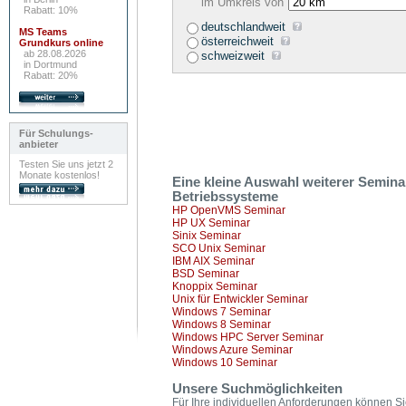
im Umkreis von
Rabatt: 10%
deutschlandweit
MS Teams
österreichweit
Grundkurs online
ab 28.08.2026
schweizweit
in Dortmund
Rabatt: 20%
Für Schulungs-
anbieter
Testen Sie uns jetzt 2
Monate kostenlos!
Eine kleine Auswahl weiterer Semin
Betriebssysteme
HP OpenVMS Seminar
HP UX Seminar
Sinix Seminar
SCO Unix Seminar
IBM AIX Seminar
BSD Seminar
Knoppix Seminar
Unix für Entwickler Seminar
Windows 7 Seminar
Windows 8 Seminar
Windows HPC Server Seminar
Windows Azure Seminar
Windows 10 Seminar
Unsere Suchmöglichkeiten
Für Ihre individuellen Anforderungen können Si