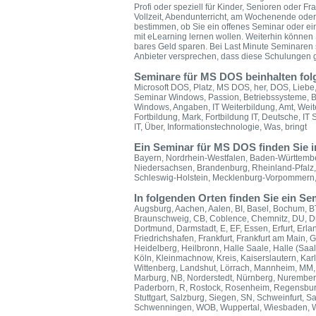
Profi oder speziell für Kinder, Senioren oder F
Vollzeit, Abendunterricht, am Wochenende oder
bestimmen, ob Sie ein offenes Seminar oder ei
mit eLearning lernen wollen. Weiterhin könne
bares Geld sparen. Bei Last Minute Seminaren 
Anbieter versprechen, dass diese Schulungen ga
Seminare für MS DOS beinhalten fol
Microsoft DOS, Platz, MS DOS, her, DOS, Liebe
Seminar Windows, Passion, Betriebssysteme, Bei
Windows, Angaben, IT Weiterbildung, Amt, Weite
Fortbildung, Mark, Fortbildung IT, Deutsche, IT
IT, Über, Informationstechnologie, Was, bringt
Ein Seminar für MS DOS finden Sie 
Bayern, Nordrhein-Westfalen, Baden-Württember
Niedersachsen, Brandenburg, Rheinland-Pfalz
Schleswig-Holstein, Mecklenburg-Vorpommern, 
In folgenden Orten finden Sie ein 
Augsburg, Aachen, Aalen, BI, Basel, Bochum, BT
Braunschweig, CB, Coblence, Chemnitz, DU, D
Dortmund, Darmstadt, E, EF, Essen, Erfurt, Erla
Friedrichshafen, Frankfurt, Frankfurt am Main,
Heidelberg, Heilbronn, Halle Saale, Halle (Saal
Köln, Kleinmachnow, Kreis, Kaiserslautern, Kar
Wittenberg, Landshut, Lörrach, Mannheim, MM
Marburg, NB, Norderstedt, Nürnberg, Nurember
Paderborn, R, Rostock, Rosenheim, Regensburg
Stuttgart, Salzburg, Siegen, SN, Schweinfurt, S
Schwenningen, WOB, Wuppertal, Wiesbaden, We