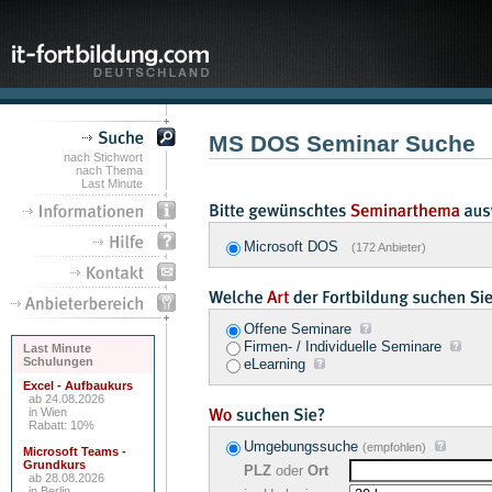
MS DOS Seminar Suche
nach Stichwort
nach Thema
Last Minute
Microsoft DOS
(172 Anbieter)
Offene Seminare
Firmen- / Individuelle Seminare
Last Minute
Schulungen
eLearning
Excel - Aufbaukurs
ab 24.08.2026
in Wien
Rabatt: 10%
Umgebungssuche
(empfohlen)
Microsoft Teams -
Grundkurs
PLZ
oder
Ort
ab 28.08.2026
in Berlin