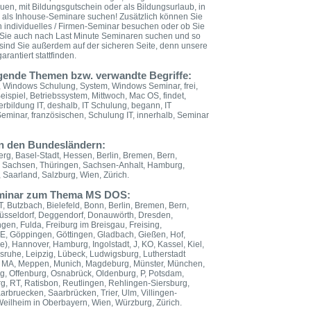
rauen, mit Bildungsgutschein oder als Bildungsurlaub, in
 als Inhouse-Seminare suchen! Zusätzlich können Sie
n individuelles / Firmen-Seminar besuchen oder ob Sie
n Sie auch nach Last Minute Seminaren suchen und so
sind Sie außerdem auf der sicheren Seite, denn unsere
rantiert stattfinden.
gende Themen bzw. verwandte Begriffe:
, Windows Schulung, System, Windows Seminar, frei,
spiel, Betriebssystem, Mittwoch, Mac OS, findet,
rbildung IT, deshalb, IT Schulung, begann, IT
 Seminar, französischen, Schulung IT, innerhalb, Seminar
in den Bundesländern:
g, Basel-Stadt, Hessen, Berlin, Bremen, Bern,
, Sachsen, Thüringen, Sachsen-Anhalt, Hamburg,
Saarland, Salzburg, Wien, Zürich.
Seminar zum Thema MS DOS:
, Butzbach, Bielefeld, Bonn, Berlin, Bremen, Bern,
üsseldorf, Deggendorf, Donauwörth, Dresden,
ngen, Fulda, Freiburg im Breisgau, Freising,
 GE, Göppingen, Göttingen, Gladbach, Gießen, Hof,
e), Hannover, Hamburg, Ingolstadt, J, KO, Kassel, Kiel,
lsruhe, Leipzig, Lübeck, Ludwigsburg, Lutherstadt
, MA, Meppen, Munich, Magdeburg, Münster, München,
g, Offenburg, Osnabrück, Oldenburg, P, Potsdam,
, RT, Ratisbon, Reutlingen, Rehlingen-Siersburg,
aarbruecken, Saarbrücken, Trier, Ulm, Villingen-
ilheim in Oberbayern, Wien, Würzburg, Zürich.