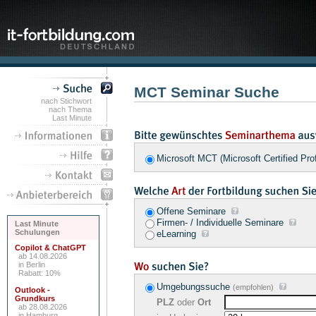
MCT Seminar Suche
nach Stichwort
nach Thema
Last Minute
Microsoft MCT (Microsoft Certified Pr
Offene Seminare
Firmen- / Individuelle Seminare
Last Minute
Schulungen
eLearning
Copilot & ChatGPT
ab 14.08.2026
in Berlin
Rabatt: 10%
Umgebungssuche
(empfohlen)
Outlook -
Grundkurs
PLZ
oder
Ort
ab 28.08.2026
in Hamburg