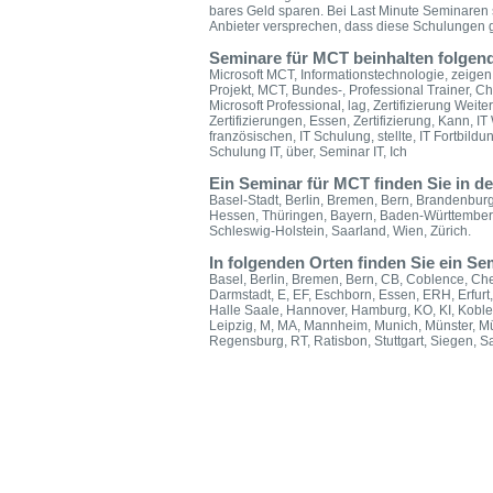
bares Geld sparen. Bei Last Minute Seminaren 
Anbieter versprechen, dass diese Schulungen ga
Seminare für MCT beinhalten folgen
Microsoft MCT, Informationstechnologie, zeigen, 
Projekt, MCT, Bundes-, Professional Trainer, Chi
Microsoft Professional, lag, Zertifizierung Weit
Zertifizierungen, Essen, Zertifizierung, Kann, I
französischen, IT Schulung, stellte, IT Fortbildu
Schulung IT, über, Seminar IT, Ich
Ein Seminar für MCT finden Sie in d
Basel-Stadt, Berlin, Bremen, Bern, Brandenbur
Hessen, Thüringen, Bayern, Baden-Württember
Schleswig-Holstein, Saarland, Wien, Zürich.
In folgenden Orten finden Sie ein 
Basel, Berlin, Bremen, Bern, CB, Coblence, Ch
Darmstadt, E, EF, Eschborn, Essen, ERH, Erfurt,
Halle Saale, Hannover, Hamburg, KO, KI, Koble
Leipzig, M, MA, Mannheim, Munich, Münster, M
Regensburg, RT, Ratisbon, Stuttgart, Siegen, 