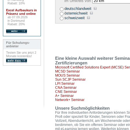
im Umkreis von
Rabatt: 10%
deutschlandweit
Excel Aufbaukurs in
österreichweit
Präsenz und online
ab 07.09.2026
schweizweit
in Dortmund
Rabatt: 20%
Für Schulungs-
anbieter
Testen Sie uns jetzt 2
Monate kostenlos!
Eine kleine Auswahl weiterer Semin
Zertifizierungen
Microsoft Certified Solutions Expert (MCSE) Se
MCSD Seminar
MOUS Seminar
Sun SCJP Seminar
LPI Seminar
CNA Seminar
CNE Seminar
A+ Seminar
Network+ Seminar
Unsere Suchmöglichkeiten
Für Ihre individuellen Anforderungen können Si
Profi oder speziell für Kinder, Senioren oder F
Vollzeit, Abendunterricht, am Wochenende oder
bestimmen, ob Sie ein offenes Seminar oder ei
mit eLearning lernen wollen. Weiterhin könne