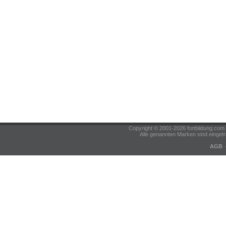
Copyright © 2001-2026 fortbildung.c
Alle genannten Marken sind eingetr
AGB