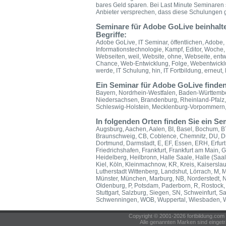
bares Geld sparen. Bei Last Minute Seminaren 
Anbieter versprechen, dass diese Schulungen ga
Seminare für Adobe GoLive beinhalt
Begriffe:
Adobe GoLive, IT Seminar, öffentlichen, Adobe, 
Informationstechnologie, Kampf, Editor, Woche
Webseiten, weil, Website, ohne, Webseite, ent
Chance, Web-Entwicklung, Folge, Webentwicklung
werde, IT Schulung, hin, IT Fortbildung, erneut, 
Ein Seminar für Adobe GoLive finden
Bayern, Nordrhein-Westfalen, Baden-Württember
Niedersachsen, Brandenburg, Rheinland-Pfalz
Schleswig-Holstein, Mecklenburg-Vorpommern, 
In folgenden Orten finden Sie ein 
Augsburg, Aachen, Aalen, BI, Basel, Bochum, BT
Braunschweig, CB, Coblence, Chemnitz, DU, D
Dortmund, Darmstadt, E, EF, Essen, ERH, Erfurt,
Friedrichshafen, Frankfurt, Frankfurt am Main,
Heidelberg, Heilbronn, Halle Saale, Halle (Saal
Kiel, Köln, Kleinmachnow, KR, Kreis, Kaisersla
Lutherstadt Wittenberg, Landshut, Lörrach, M
Münster, München, Marburg, NB, Norderstedt, 
Oldenburg, P, Potsdam, Paderborn, R, Rostock
Stuttgart, Salzburg, Siegen, SN, Schweinfurt, S
Schwenningen, WOB, Wuppertal, Wiesbaden, We
Copyright © 2001-2026 fortbildung.c
Alle genannten Marken sind eingetr