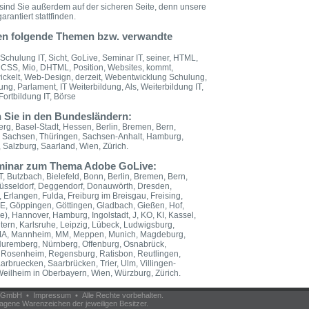
sind Sie außerdem auf der sicheren Seite, denn unsere
rantiert stattfinden.
en folgende Themen bzw. verwandte
Schulung IT, Sicht, GoLive, Seminar IT, seiner, HTML,
, CSS, Mio, DHTML, Position, Websites, kommt,
wickelt, Web-Design, derzeit, Webentwicklung Schulung,
, Parlament, IT Weiterbildung, Als, Weiterbildung IT,
Fortbildung IT, Börse
 Sie in den Bundesländern:
g, Basel-Stadt, Hessen, Berlin, Bremen, Bern,
, Sachsen, Thüringen, Sachsen-Anhalt, Hamburg,
Salzburg, Saarland, Wien, Zürich.
Seminar zum Thema Adobe GoLive:
, Butzbach, Bielefeld, Bonn, Berlin, Bremen, Bern,
üsseldorf, Deggendorf, Donauwörth, Dresden,
 Erlangen, Fulda, Freiburg im Breisgau, Freising,
 GE, Göppingen, Göttingen, Gladbach, Gießen, Hof,
e), Hannover, Hamburg, Ingolstadt, J, KO, KI, Kassel,
utern, Karlsruhe, Leipzig, Lübeck, Ludwigsburg,
, MA, Mannheim, MM, Meppen, Munich, Magdeburg,
Nuremberg, Nürnberg, Offenburg, Osnabrück,
, Rosenheim, Regensburg, Ratisbon, Reutlingen,
aarbruecken, Saarbrücken, Trier, Ulm, Villingen-
ilheim in Oberbayern, Wien, Würzburg, Zürich.
om GmbH •
Impressum
• Alle Rechte vorbehalten.
agene Warenzeichen der jeweiligen Besitzer.