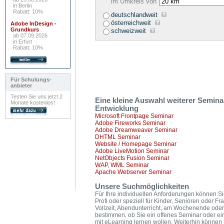
im Umkreis von
in Berlin
Rabatt: 10%
deutschlandweit
österreichweit
Adobe InDesign -
Grundkurs
schweizweit
ab 07.09.2026
in Erfurt
Rabatt: 10%
Für Schulungs-
anbieter
Testen Sie uns jetzt 2
Eine kleine Auswahl weiterer Semin
Monate kostenlos!
Entwicklung
Microsoft Frontpage Seminar
Adobe Fireworks Seminar
Adobe Dreamweaver Seminar
DHTML Seminar
Website / Homepage Seminar
Adobe LiveMotion Seminar
NetObjects Fusion Seminar
WAP, WML Seminar
Apache Webserver Seminar
Unsere Suchmöglichkeiten
Für Ihre individuellen Anforderungen können Si
Profi oder speziell für Kinder, Senioren oder F
Vollzeit, Abendunterricht, am Wochenende oder
bestimmen, ob Sie ein offenes Seminar oder ei
mit eLearning lernen wollen. Weiterhin könne