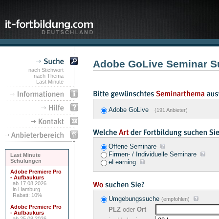
Adobe GoLive Seminar S
nach Stichwort
nach Thema
Last Minute
Adobe GoLive
(191 Anbieter)
Offene Seminare
Firmen- / Individuelle Seminare
Last Minute
Schulungen
eLearning
Adobe Premiere Pro
- Aufbaukurs
ab 17.08.2026
in Hamburg
Rabatt: 10%
Umgebungssuche
(empfohlen)
Adobe Premiere Pro
PLZ
oder
Ort
- Aufbaukurs
ab 25.08.2026