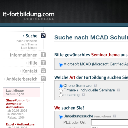
Suche nach MCAD Schul
nach Stichwort
nach Thema
Last Minute
Microsoft MCAD (Microsoft Certified 
Offene Seminare
Firmen- / Individuelle Seminare
Last Minute
Schulungen
eLearning
SharePoint - für
Anwender -
Aufbaukurs
ab 20.08.2026
in München
Umgebungssuche
(empfohlen)
Rabatt: 10%
PLZ
oder
Ort
Excel - Aufbaukurs
ab 24.08.2026