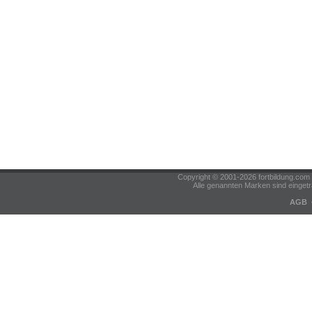
Copyright © 2001-2026 fortbildung.c
Alle genannten Marken sind eingetr
AGB