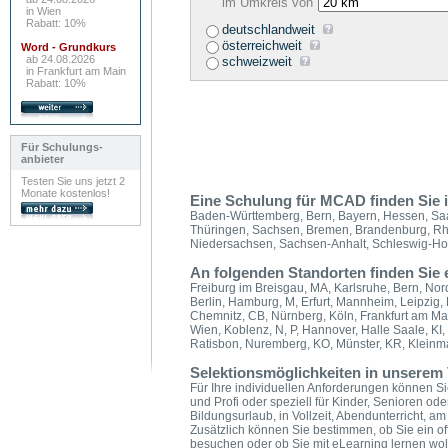
im Umkreis von
in Wien
Rabatt: 10%
deutschlandweit
österreichweit
Word - Grundkurs
ab 24.08.2026
schweizweit
in Frankfurt am Main
Rabatt: 10%
Für Schulungs-
anbieter
Testen Sie uns jetzt 2
Monate kostenlos!
Eine Schulung für MCAD finden Sie 
Baden-Württemberg, Bern, Bayern, Hessen, Saa
Thüringen, Sachsen, Bremen, Brandenburg, Rhei
Niedersachsen, Sachsen-Anhalt, Schleswig-Ho
An folgenden Standorten finden Si
Freiburg im Breisgau, MA, Karlsruhe, Bern, Nord
Berlin, Hamburg, M, Erfurt, Mannheim, Leipzig
Chemnitz, CB, Nürnberg, Köln, Frankfurt am Ma
Wien, Koblenz, N, P, Hannover, Halle Saale, KI
Ratisbon, Nuremberg, KO, Münster, KR, Kleinm
Selektionsmöglichkeiten in unserem 
Für Ihre individuellen Anforderungen können Si
und Profi oder speziell für Kinder, Senioren od
Bildungsurlaub, in Vollzeit, Abendunterricht,
Zusätzlich können Sie bestimmen, ob Sie ein of
besuchen oder ob Sie mit eLearning lernen wol