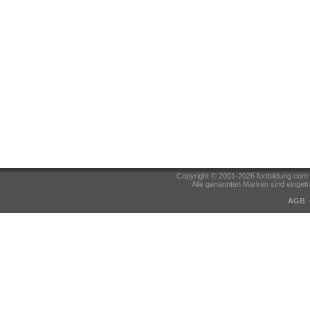
Copyright © 2001-2026 fortbildung.c
Alle genannten Marken sind eingetr
AGB