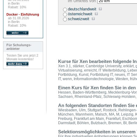
im Umkreis von
in Berlin
Rabatt: 10%
deutschlandweit
österreichweit
Docker - Einführung
ab 31.08.2026
schweizweit
in Berlin
Rabatt: 10%
Für Schulungs-
anbieter
Testen Sie uns jetzt 2
Monate kostenlos!
Kurse für Xen bearbeiten folgende In
Xen 3.1, stärker, Cambridge University, erklärt, g
Virtualisierung, erreicht, IT Weiterbildung, Lebe
Fortbildung, Kunst, Fortbildung IT, neues, IT S
IT, wenn, Informationstechnologie, Westen, frühe
Einen Kurs für Xen finden Sie in de
Hessen, Baden-Württemberg, Mecklenburg-Vorp
Sachsen, Rheinland-Pfalz, Schleswig-Holstein
An folgenden Standorten finden Sie
Wiesbaden, Ulm, Stuttgart, Rostock, Rehlingen
München, Mannheim, Malsch, MA, M, Leipzig, Kö
Freiburg, Frankfurt am Main, Frankfurt, Eschbo
Darmstadt, Böhlen, Butzbach, Bremen, BI, Berli
Selektionsmöglichkeiten in unserem 
Für Ihre individuellen Anforderungen können Sie