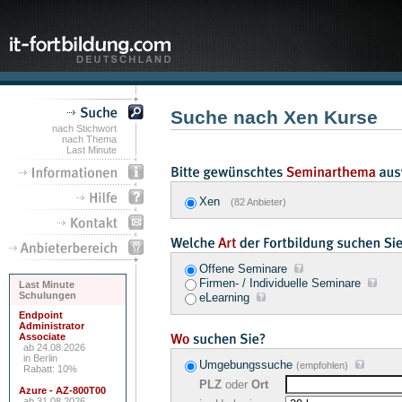
Suche nach Xen Kurse
nach Stichwort
nach Thema
Last Minute
Xen
(82 Anbieter)
Offene Seminare
Firmen- / Individuelle Seminare
Last Minute
Schulungen
eLearning
Endpoint
Administrator
Associate
ab 24.08.2026
in Berlin
Umgebungssuche
(empfohlen)
Rabatt: 10%
PLZ
oder
Ort
Azure - AZ-800T00
ab 31.08.2026