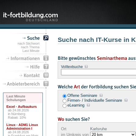
Suche nach IT-Kurse in K
nach Stichwort
nach Thema
Last Minute
Volltextsuche
Offene Seminare
Last Minute
Schulungen
Firmen- / Individuelle Seminare
eLearning
Excel - Aufbaukurs
ab 24.08.2026
in Nürnberg
Rabatt: 10%
Linux - ADM1 Linux
Administration I
Ort
Karlsruhe
ab 24.08.2026
im Umkreis von
in Frankfurt am Main