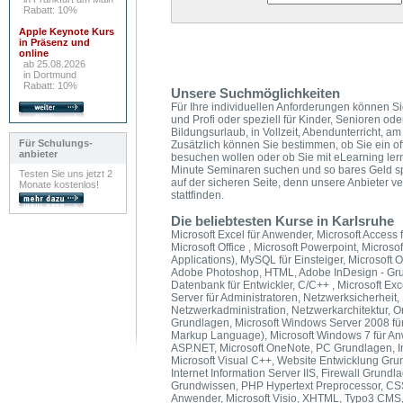
Rabatt: 10%
Apple Keynote Kurs
in Präsenz und
online
ab 25.08.2026
in Dortmund
Rabatt: 10%
Unsere Suchmöglichkeiten
Für Ihre individuellen Anforderungen können Si
und Profi oder speziell für Kinder, Senioren od
Bildungsurlaub, in Vollzeit, Abendunterricht,
Für Schulungs-
Zusätzlich können Sie bestimmen, ob Sie ein of
anbieter
besuchen wollen oder ob Sie mit eLearning ler
Minute Seminaren suchen und so bares Geld s
Testen Sie uns jetzt 2
auf der sicheren Seite, denn unsere Anbieter v
Monate kostenlos!
stattfinden.
Die beliebtesten Kurse in Karlsruhe
Microsoft Excel für Anwender, Microsoft Access f
Microsoft Office , Microsoft Powerpoint, Microso
Applications), MySQL für Einsteiger, Microsoft O
Adobe Photoshop, HTML, Adobe InDesign - Grun
Datenbank für Entwickler, C/C++ , Microsoft E
Server für Administratoren, Netzwerksicherheit,
Netzwerkadministration, Netzwerkarchitektur, 
Grundlagen, Microsoft Windows Server 2008 für
Markup Language), Microsoft Windows 7 für A
ASP.NET, Microsoft OneNote, PC Grundlagen, In
Microsoft Visual C++, Website Entwicklung Gru
Internet Information Server IIS, Firewall Grund
Grundwissen, PHP Hypertext Preprocessor, CSS,
Anwender, Microsoft Visio, XHTML, Typo3 CMS