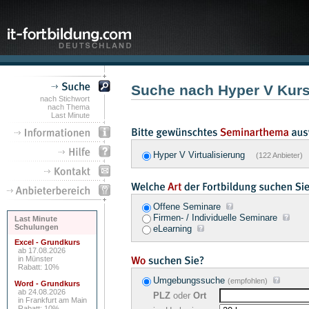
Suche nach Hyper V Kur
nach Stichwort
nach Thema
Last Minute
Hyper V Virtualisierung
(122 Anbieter)
Offene Seminare
Firmen- / Individuelle Seminare
Last Minute
Schulungen
eLearning
Excel - Grundkurs
ab 17.08.2026
in Münster
Rabatt: 10%
Umgebungssuche
(empfohlen)
Word - Grundkurs
ab 24.08.2026
PLZ
oder
Ort
in Frankfurt am Main
Rabatt: 10%