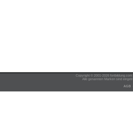
Copyright © 2001-2026 fortbildung.c
Alle genannten Marken sind eingetr
AGB