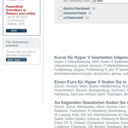
im Umkreis von
PowerShell
deutschlandweit
Grundkurs in
österreichweit
Präsenz und online
ab 07.09.2026
schweizweit
in Dortmund
Rabatt: 20%
Für Schulungs-
anbieter
Testen Sie uns jetzt 2
Monate kostenlos!
Kurse für Hyper V bearbeiten folgend
Hyper V Virtualisierung, Welt, Hyper V, bekomm
Virtualisierung, würde, können, IT Weiterbildung
Fortbildung, zeigen, Fortbildung IT, der, IT Sem
Informationstechnologie, deutschen, genau, auf
Einen Kurs für Hyper V finden Sie i
Zürich, Hessen, Wien, Baden-Württemberg, Nor
Vorpommern, Bayern, Brandenburg, Sachsen, Rh
Hamburg, Sachsen-Anhalt, Genf, Thüringen, Bre
An folgenden Standorten finden Sie
Zürich, Zurich, Wiesbaden, Wien, Vienna, Ulm, 
Ratisbon, Paderborn, P, Nürnberg, Nuremberg,
M, Leipzig, Köln, KR, KO, Kleinmachnow, KI, K
Saale, Halle (Saale), Geneva, Freiburg im Breis
Erfurt, EF, E, Döbeln, Düsseldorf, Dresden, Dr
Coblence, Chemnitz, CB, Böhlen, Butzbach, Bre