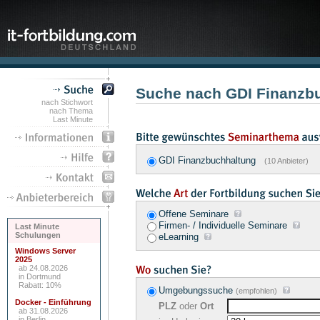
Suche nach GDI Finanzb
nach Stichwort
nach Thema
Last Minute
GDI Finanzbuchhaltung
(10 Anbieter)
Offene Seminare
Firmen- / Individuelle Seminare
Last Minute
Schulungen
eLearning
Windows Server
2025
ab 24.08.2026
in Dortmund
Rabatt: 10%
Umgebungssuche
(empfohlen)
Docker - Einführung
PLZ
oder
Ort
ab 31.08.2026
in Berlin