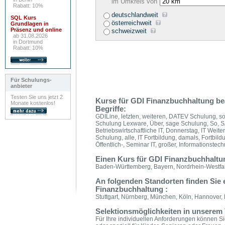
im Umkreis von
Rabatt: 10%
deutschlandweit
SQL Kurs
österreichweit
Grundlagen in
Präsenz und online
schweizweit
ab 31.08.2026
in Dortmund
Rabatt: 10%
Für Schulungs-
anbieter
Testen Sie uns jetzt 2
Kurse für GDI Finanzbuchhaltung bea
Monate kostenlos!
Begriffe:
GDILine, letzten, weiteren, DATEV Schulung, s
Schulung Lexware, Über, sage Schulung, So, S
Betriebswirtschaftliche IT, Donnerstag, IT Weite
Schulung, alle, IT Fortbildung, damals, Fortbildu
Öffentlich-, Seminar IT, großer, Informationstec
Einen Kurs für GDI Finanzbuchhaltun
Baden-Württemberg, Bayern, Nordrhein-Westfal
An folgenden Standorten finden Sie
Finanzbuchhaltung :
Stuttgart, Nürnberg, München, Köln, Hannover, H
Selektionsmöglichkeiten in unserem 
Für Ihre individuellen Anforderungen können Sie