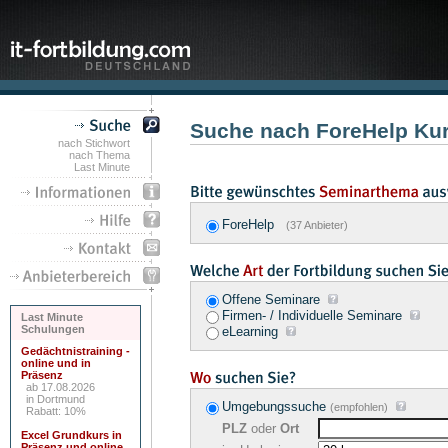
Suche nach ForeHelp Ku
nach Stichwort
nach Thema
Last Minute
ForeHelp
(37 Anbieter)
Offene Seminare
Firmen- / Individuelle Seminare
Last Minute
Schulungen
eLearning
Gedächtnistraining -
online und in
Präsenz
ab 17.08.2026
in Dortmund
Umgebungssuche
(empfohlen)
Rabatt: 10%
PLZ
oder
Ort
Excel Grundkurs in
Präsenz und online