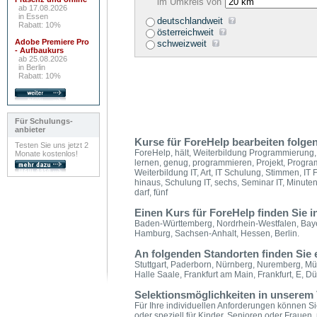
im Umkreis von
ab 17.08.2026
in Essen
deutschlandweit
Rabatt: 10%
österreichweit
Adobe Premiere Pro
schweizweit
- Aufbaukurs
ab 25.08.2026
in Berlin
Rabatt: 10%
Für Schulungs-
anbieter
Kurse für ForeHelp bearbeiten folgen
Testen Sie uns jetzt 2
ForeHelp, hält, Weiterbildung Programmierun
Monate kostenlos!
lernen, genug, programmieren, Projekt, Progra
Weiterbildung IT, Art, IT Schulung, Stimmen, IT F
hinaus, Schulung IT, sechs, Seminar IT, Minuten
darf, fünf
Einen Kurs für ForeHelp finden Sie 
Baden-Württemberg, Nordrhein-Westfalen, Baye
Hamburg, Sachsen-Anhalt, Hessen, Berlin.
An folgenden Standorten finden Sie
Stuttgart, Paderborn, Nürnberg, Nuremberg, M
Halle Saale, Frankfurt am Main, Frankfurt, E, Dü
Selektionsmöglichkeiten in unserem 
Für Ihre individuellen Anforderungen können Sie
oder speziell für Kinder, Senioren oder Frauen,