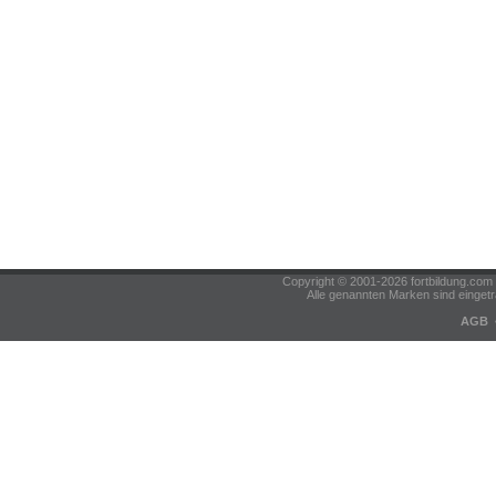
Copyright © 2001-2026 fortbildung.c
Alle genannten Marken sind eingetr
AGB