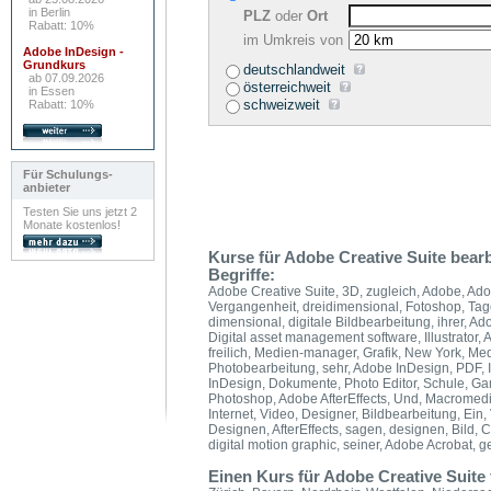
in Berlin
PLZ
oder
Ort
Rabatt: 10%
im Umkreis von
Adobe InDesign -
Grundkurs
deutschlandweit
ab 07.09.2026
österreichweit
in Essen
schweizweit
Rabatt: 10%
Für Schulungs-
anbieter
Testen Sie uns jetzt 2
Monate kostenlos!
Kurse für Adobe Creative Suite bear
Begriffe:
Adobe Creative Suite, 3D, zugleich, Adobe, Adob
Vergangenheit, dreidimensional, Fotoshop, Tage,
dimensional, digitale Bildbearbeitung, ihrer, Ad
Digital asset management software, Illustrator, 
freilich, Medien-manager, Grafik, New York, M
Photobearbeitung, sehr, Adobe InDesign, PDF, In
InDesign, Dokumente, Photo Editor, Schule, Ga
Photoshop, Adobe AfterEffects, Und, Macromedia
Internet, Video, Designer, Bildbearbeitung, Ein
Designen, AfterEffects, sagen, designen, Bild, 
digital motion graphic, seiner, Adobe Acrobat, ge
Einen Kurs für Adobe Creative Suite 