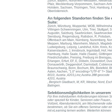
Zürich, Bayern, Nordrhein-Westfalen, Nieders
Pfalz, Mecklenburg-Vorpommern, Sachsen-Anhal
Holstein, Sachsen, Thüringen, Tirol, Hamburg, B
Oberösterreich.
An folgenden Standorten finden Sie
Suite:
Zürich, Würzburg, Wuppertal, WOB, Wilhelmsh
Villingen-Schwenningen, Ulm, Trier, Stuttgart, 
Augustin, Salzburg, Saarbrücken, Saarbruecke
Siersburg, Regensburg, Ratisbon, R, Potsdam, 
Offenbach am Main, Nürnberg, Nuremberg, Nord
Meppen, Marburg, Mannheim, Malsch, Magdeburg
Ludwigsburg, Leipzig, Landshut, Köln, Kreis, K
Kaiserslautern, J, Innsbruck, Ingolstadt, Hof, 
Hamburg, Halle Saale, Halle (Saale), Göttinge
Friedrichshafen, Freising, Freiburg im Breisgau,
Erlangen, Erfurt, EF, E, Döbeln, Düsseldorf, D
Donauwörth, Deggendorf, Darmstadt, Coblence
Braunschweig, Bonn, Bochum, BN, Bielefeld, BI,
Aalen, Aachen, "1.0" encoding="UTF-8" ?>
Stad
8010, Austria
,4203,Linz,Austria
200
geocode
4203, Austria
, Bergisch Gladbach, M, KR, Wetzlar, Nord, Es
Balingen.
Selektionsmöglichkeiten in unserem 
Für Ihre individuellen Anforderungen können Sie
oder speziell für Kinder, Senioren oder Frauen,
Vollzeit, Abendunterricht, am Wochenende oder
bestimmen, ob Sie ein offenes Seminar oder ei
mit eLearning lernen wollen. Weiterhin könne