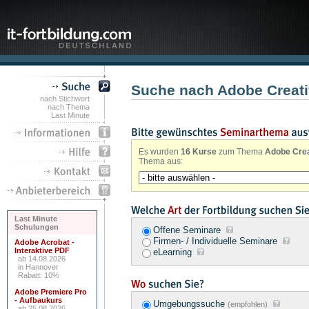
Suche nach Adobe Creati
nach Stichwort
nach Thema
Last Minute
Es wurden
16 Kurse
zum Thema
Adobe Crea
Thema aus:
Last Minute
Schulungen
Offene Seminare
Firmen- / Individuelle Seminare
Adobe Acrobat -
Interaktive PDF
eLearning
ab 14.08.2026
in Hannover
Rabatt: 10%
Adobe Premiere Pro
- Aufbaukurs
Umgebungssuche
(empfohlen)
ab 25.08.2026