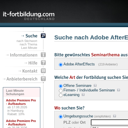
Suche nach Adobe AfterE
nach Stichwort
nach Thema
Last Minute
Adobe AfterEffects
(219 Anbieter)
Offene Seminare
Firmen- / Individuelle Seminare
Last Minute
Schulungen
eLearning
Adobe Premiere Pro
- Aufbaukurs
ab 17.08.2026
in Hamburg
Rabatt: 10%
Umgebungssuche
(empfohlen)
Adobe Premiere Pro
PLZ
oder
Ort
- Aufbaukurs
ab 25.08.2026