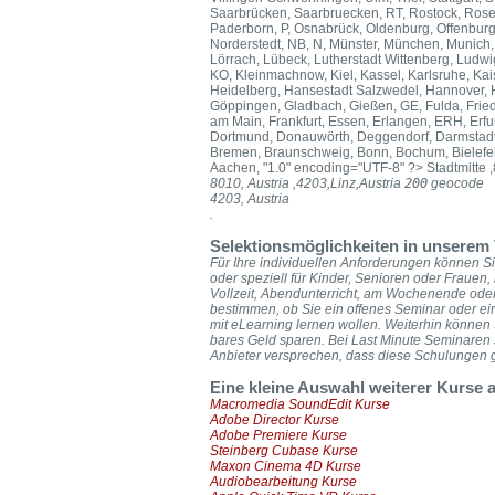
Saarbrücken, Saarbruecken, RT, Rostock, Rose
Paderborn, P, Osnabrück, Oldenburg, Offenbur
Norderstedt, NB, N, Münster, München, Munic
Lörrach, Lübeck, Lutherstadt Wittenberg, Ludwi
KO, Kleinmachnow, Kiel, Kassel, Karlsruhe, Kaise
Heidelberg, Hansestadt Salzwedel, Hannover, H
Göppingen, Gladbach, Gießen, GE, Fulda, Friedr
am Main, Frankfurt, Essen, Erlangen, ERH, Erfur
Dortmund, Donauwörth, Deggendorf, Darmstadt,
Bremen, Braunschweig, Bonn, Bochum, Bielefeld,
Aachen, "1.0" encoding="UTF-8" ?>
Stadtmitte 
8010, Austria
,4203,Linz,Austria
200
geocode
4203, Austria
.
Selektionsmöglichkeiten in unserem 
Für Ihre individuellen Anforderungen können Sie
oder speziell für Kinder, Senioren oder Frauen,
Vollzeit, Abendunterricht, am Wochenende oder
bestimmen, ob Sie ein offenes Seminar oder ei
mit eLearning lernen wollen. Weiterhin könne
bares Geld sparen. Bei Last Minute Seminaren 
Anbieter versprechen, dass diese Schulungen ga
Eine kleine Auswahl weiterer Kurse
Macromedia SoundEdit Kurse
Adobe Director Kurse
Adobe Premiere Kurse
Steinberg Cubase Kurse
Maxon Cinema 4D Kurse
Audiobearbeitung Kurse