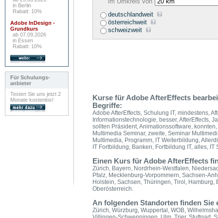
im Umkreis von
in Berlin
Rabatt: 10%
deutschlandweit
österreichweit
Adobe InDesign -
Grundkurs
schweizweit
ab 07.09.2026
in Essen
Rabatt: 10%
Für Schulungs-
anbieter
Testen Sie uns jetzt 2
Kurse für Adobe AfterEffects bearbe
Monate kostenlos!
Begriffe:
Adobe AfterEffects, Schulung IT, mindestens, Af
Informationstechnologie, besser, AfterEffects, J
sollten Präsident, Animationssoftware, konnten
Multimedia Seminar, zweite, Seminar Multimedi
Multimedia, Programm, IT Weiterbildung, Allerdi
IT Fortbildung, Banken, Fortbildung IT, alles, IT
Einen Kurs für Adobe AfterEffects fi
Zürich, Bayern, Nordrhein-Westfalen, Nieders
Pfalz, Mecklenburg-Vorpommern, Sachsen-Anhal
Holstein, Sachsen, Thüringen, Tirol, Hamburg, B
Oberösterreich.
An folgenden Standorten finden Sie
Zürich, Würzburg, Wuppertal, WOB, Wilhelmsh
Villingen-Schwenningen, Ulm, Trier, Stuttgart, 