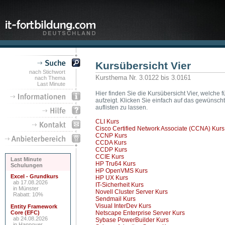
Kursübersicht Vier
nach Stichwort
Kursthema Nr. 3.0122 bis 3.0161
nach Thema
Last Minute
Hier finden Sie die Kursübersicht Vier, welche f
aufzeigt. Klicken Sie einfach auf das gewünsc
auflisten zu lassen.
CLI Kurs
Cisco Certified Network Associate (CCNA) Kurs
CCNP Kurs
CCDA Kurs
CCDP Kurs
CCIE Kurs
Last Minute
HP Tru64 Kurs
Schulungen
HP OpenVMS Kurs
Excel - Grundkurs
HP UX Kurs
ab 17.08.2026
IT-Sicherheit Kurs
in Münster
Novell Cluster Server Kurs
Rabatt: 10%
Sendmail Kurs
Visual InterDev Kurs
Entity Framework
Core (EFC)
Netscape Enterprise Server Kurs
ab 24.08.2026
Sybase PowerBuilder Kurs
in Hannover