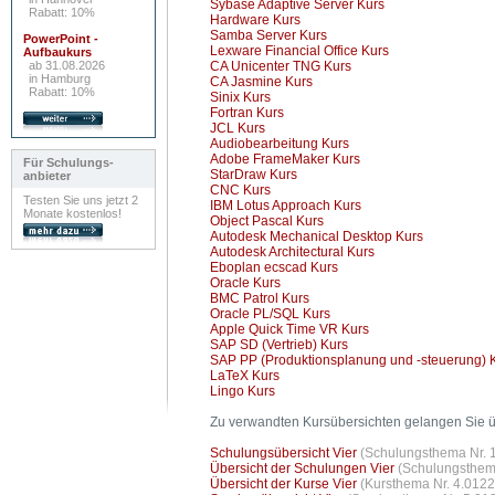
Sybase Adaptive Server Kurs
Rabatt: 10%
Hardware Kurs
Samba Server Kurs
PowerPoint -
Lexware Financial Office Kurs
Aufbaukurs
ab 31.08.2026
CA Unicenter TNG Kurs
in Hamburg
CA Jasmine Kurs
Rabatt: 10%
Sinix Kurs
Fortran Kurs
JCL Kurs
Audiobearbeitung Kurs
Adobe FrameMaker Kurs
Für Schulungs-
StarDraw Kurs
anbieter
CNC Kurs
Testen Sie uns jetzt 2
IBM Lotus Approach Kurs
Monate kostenlos!
Object Pascal Kurs
Autodesk Mechanical Desktop Kurs
Autodesk Architectural Kurs
Eboplan ecscad Kurs
Oracle Kurs
BMC Patrol Kurs
Oracle PL/SQL Kurs
Apple Quick Time VR Kurs
SAP SD (Vertrieb) Kurs
SAP PP (Produktionsplanung und -steuerung) 
LaTeX Kurs
Lingo Kurs
Zu verwandten Kursübersichten gelangen Sie ü
Schulungsübersicht Vier
(Schulungsthema Nr. 1
Übersicht der Schulungen Vier
(Schulungsthema
Übersicht der Kurse Vier
(Kursthema Nr. 4.0122