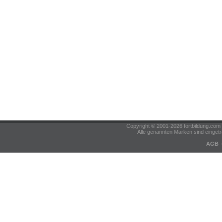
Copyright © 2001-2026 fortbildung.c
Alle genannten Marken sind eingetr
AGB