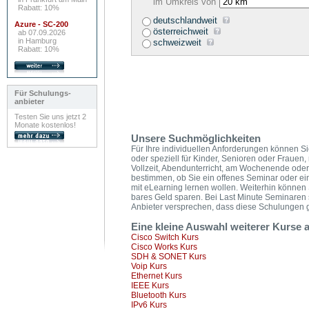
im Umkreis von
Rabatt: 10%
deutschlandweit
Azure - SC-200
österreichweit
ab 07.09.2026
in Hamburg
schweizweit
Rabatt: 10%
Für Schulungs-
anbieter
Testen Sie uns jetzt 2
Monate kostenlos!
Unsere Suchmöglichkeiten
Für Ihre individuellen Anforderungen können Sie
oder speziell für Kinder, Senioren oder Frauen,
Vollzeit, Abendunterricht, am Wochenende oder
bestimmen, ob Sie ein offenes Seminar oder ei
mit eLearning lernen wollen. Weiterhin könne
bares Geld sparen. Bei Last Minute Seminaren 
Anbieter versprechen, dass diese Schulungen ga
Eine kleine Auswahl weiterer Kurse
Cisco Switch Kurs
Cisco Works Kurs
SDH & SONET Kurs
Voip Kurs
Ethernet Kurs
IEEE Kurs
Bluetooth Kurs
IPv6 Kurs