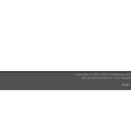
Copyright © 2001-2026 fortbildung.c
Alle genannten Marken sind eingetr
AGB