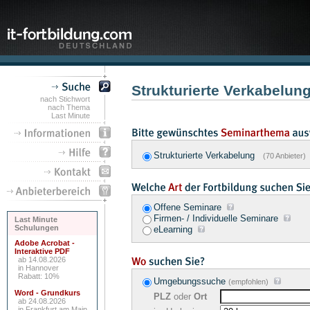
Strukturierte Verkabelun
nach Stichwort
nach Thema
Last Minute
Strukturierte Verkabelung
(70 Anbieter)
Offene Seminare
Firmen- / Individuelle Seminare
Last Minute
Schulungen
eLearning
Adobe Acrobat -
Interaktive PDF
ab 14.08.2026
in Hannover
Rabatt: 10%
Umgebungssuche
(empfohlen)
Word - Grundkurs
PLZ
oder
Ort
ab 24.08.2026
in Frankfurt am Main