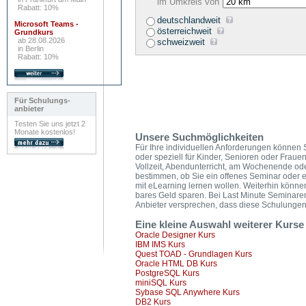
im Umkreis von
Rabatt: 10%
deutschlandweit
Microsoft Teams -
österreichweit
Grundkurs
ab 28.08.2026
schweizweit
in Berlin
Rabatt: 10%
Für Schulungs-
anbieter
Testen Sie uns jetzt 2
Monate kostenlos!
Unsere Suchmöglichkeiten
Für Ihre individuellen Anforderungen können Si
oder speziell für Kinder, Senioren oder Frauen
Vollzeit, Abendunterricht, am Wochenende od
bestimmen, ob Sie ein offenes Seminar oder e
mit eLearning lernen wollen. Weiterhin könn
bares Geld sparen. Bei Last Minute Seminare
Anbieter versprechen, dass diese Schulungen g
Eine kleine Auswahl weiterer Kurs
Oracle Designer Kurs
IBM IMS Kurs
Quest TOAD - Grundlagen Kurs
Oracle HTML DB Kurs
PostgreSQL Kurs
miniSQL Kurs
Sybase SQL Anywhere Kurs
DB2 Kurs