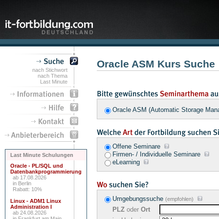
Oracle ASM Kurs Suche
nach Stichwort
nach Thema
Last Minute
Oracle ASM (Automatic Storage M
Offene Seminare
Firmen- / Individuelle Seminare
Last Minute Schulungen
eLearning
Oracle - PL/SQL und
Datenbankprogrammierung
ab 17.08.2026
in Berlin
Rabatt: 10%
Umgebungssuche
(empfohlen)
Linux - ADM1 Linux
Administration I
PLZ
oder
Ort
ab 24.08.2026
in Frankfurt am Main