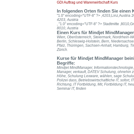
GDI Auftrag und Warenwirtschaft Kurs
In folgenden Orten finden Sie eine
"1.0" encoding="UTF-8" ?>
,4203,Linz,Austria
2
4203, Austria
, "1.0" encoding="UTF-8" ?>
Stadtmitte ,8010,Gr
8010, Austria
Einen Kurs für Mindjet MindManager
Wien, Oberösterreich, Steiermark, Nordrhein-W
Berlin, Schleswig-Holstein, Bern, Niedersach
Pfalz, Thüringen, Sachsen-Anhalt, Hamburg, T
Zürich.
Kurse für Mindjet MindManager bein
Begriffe:
Mindjet MindManager, Informationstechnologie,
Manager, verkauft, DATEV Schulung, ohnehin 
Höhe, Schulung Lexware, wählen, sage Schulun
Polizei dass, Betriebswirtschaftliche IT, sofort,
Richtung, IT Fortbildung, Mit, Fortbildung IT, h
Seminar IT, finden