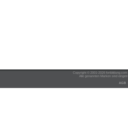
Copyright © 2001-2026 fortbildung.c
Alle genannten Marken sind eingetr
AGB