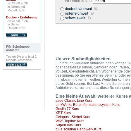
im Umkreis von
ab 24.08.2026
in Dortmund
deutschlandweit
Rabatt: 10%
österreichweit
Docker - Einführung
schweizweit
ab 31.08.2026
in Berlin
Rabatt: 10%
Für Schulungs-
anbieter
Testen Sie uns jetzt 2
Unsere Suchmöglichkeiten
Monate kostenlos!
Für Ihre individuellen Anforderungen können Sie
oder speziell für Kinder, Senioren oder Frauen,
Vollzeit, Abendunterricht, am Wochenende oder
bestimmen, ob Sie ein offenes Seminar oder ei
mit eLearning lernen wollen. Weiterhin könne
bares Geld sparen. Bei Last Minute Seminaren 
Anbieter versprechen, dass diese Schulungen ga
Eine kleine Auswahl weiterer Kurse 
sage Classic Line Kurs
LinkWorks Büroinformationssystem Kurs
Gestin 77 Kurs
XRT Kurs
Octopus - Siebel Kurs
WKS Topline Kurs
SuperData Kurs
blue:solution Handwerk Kurs