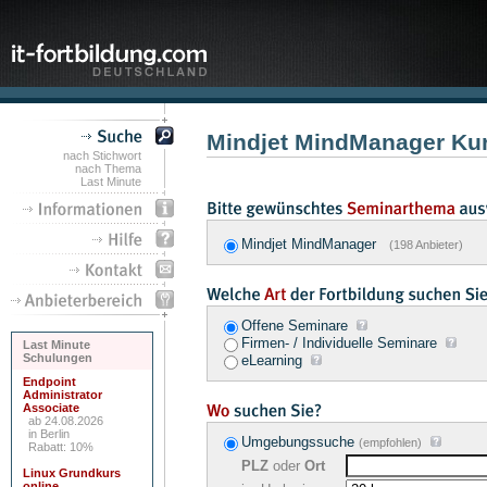
Mindjet MindManager Ku
nach Stichwort
nach Thema
Last Minute
Mindjet MindManager
(198 Anbieter)
Offene Seminare
Firmen- / Individuelle Seminare
Last Minute
Schulungen
eLearning
Endpoint
Administrator
Associate
ab 24.08.2026
in Berlin
Umgebungssuche
(empfohlen)
Rabatt: 10%
PLZ
oder
Ort
Linux Grundkurs
online