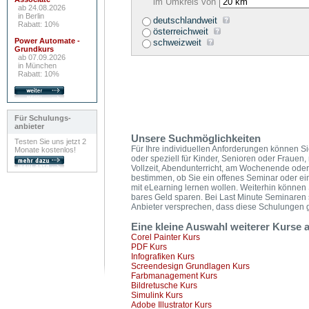
im Umkreis von
ab 24.08.2026
in Berlin
deutschlandweit
Rabatt: 10%
österreichweit
Power Automate -
schweizweit
Grundkurs
ab 07.09.2026
in München
Rabatt: 10%
Für Schulungs-
anbieter
Unsere Suchmöglichkeiten
Testen Sie uns jetzt 2
Für Ihre individuellen Anforderungen können Sie
Monate kostenlos!
oder speziell für Kinder, Senioren oder Frauen,
Vollzeit, Abendunterricht, am Wochenende oder
bestimmen, ob Sie ein offenes Seminar oder ei
mit eLearning lernen wollen. Weiterhin könne
bares Geld sparen. Bei Last Minute Seminaren 
Anbieter versprechen, dass diese Schulungen ga
Eine kleine Auswahl weiterer Kurse
Corel Painter Kurs
PDF Kurs
Infografiken Kurs
Screendesign Grundlagen Kurs
Farbmanagement Kurs
Bildretusche Kurs
Simulink Kurs
Adobe Illustrator Kurs