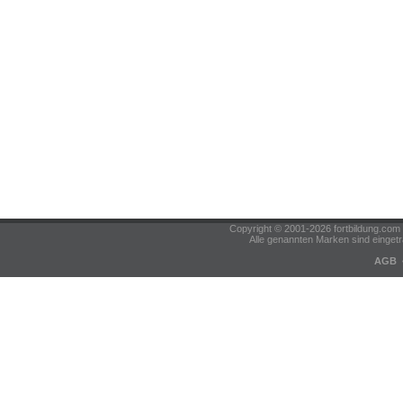
Copyright © 2001-2026 fortbildung.c
Alle genannten Marken sind eingetr
AGB