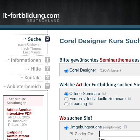
Corel Designer Kurs Suc
nach Stichwort
nach Thema
Last Minute
Corel Designer
(195 Anbieter)
Offene Seminare
Firmen- / Individuelle Seminare
Last Minute
Schulungen
eLearning
Adobe Acrobat -
Interaktive PDF
ab 14.08.2026
in Hannover
Rabatt: 10%
Umgebungssuche
(empfohlen)
Endpoint
PLZ
oder
Ort
Administrator
Associate