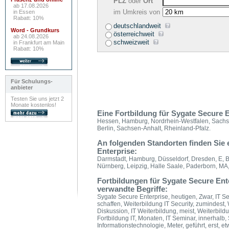
PLZ
oder
Ort
ab 17.08.2026
im Umkreis von
in Essen
Rabatt: 10%
deutschlandweit
Word - Grundkurs
österreichweit
ab 24.08.2026
schweizweit
in Frankfurt am Main
Rabatt: 10%
Für Schulungs-
anbieter
Testen Sie uns jetzt 2
Monate kostenlos!
Eine Fortbildung für Sygate Secure E
Hessen, Hamburg, Nordrhein-Westfalen, Sachs
Berlin, Sachsen-Anhalt, Rheinland-Pfalz.
An folgenden Standorten finden Sie
Enterprise:
Darmstadt, Hamburg, Düsseldorf, Dresden, E, BI,
Nürnberg, Leipzig, Halle Saale, Paderborn, MA
Fortbildungen für Sygate Secure Ente
verwandte Begriffe:
Sygate Secure Enterprise, heutigen, Zwar, IT Se
schaffen, Weiterbildung IT Security, zumindest, 
Diskussion, IT Weiterbildung, meist, Weiterbildu
Fortbildung IT, Monaten, IT Seminar, innerhalb
Informationstechnologie, Meter, geführt, erst, e