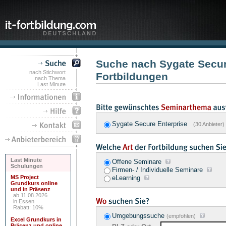
Suche nach Sygate Secur
nach Stichwort
Fortbildungen
nach Thema
Last Minute
Sygate Secure Enterprise
(30 Anbieter)
Last Minute
Offene Seminare
Schulungen
Firmen- / Individuelle Seminare
MS Project
eLearning
Grundkurs online
und in Präsenz
ab 11.08.2026
in Essen
Rabatt: 10%
Umgebungssuche
(empfohlen)
Excel Grundkurs in
Präsenz und online