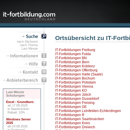
Ortsübersicht zu IT-Fortb
nach Stichwort
nach Thema
Last Minute
IT-Fortbildungen Freiburg
IT-Fortbildungen Fulda
IT-Fortbildungen BN
IT-Fortbildungen Bern
IT-Fortbildungen Koblenz
IT-Fortbildungen Offenburg
IT-Fortbildungen Halle (Saale)
IT-Fortbildungen Bochum
IT-Fortbildungen Potsdam
IT-Fortbildungen Vienna
IT-Fortbildungen KO
Last Minute
IT-Fortbildungen Jülich
Schulungen
IT-Fortbildungen Dusseldorf
Excel - Grundkurs
IT-Fortbildungen Freising
ab 17.08.2026
IT-Fortbildungen GE
in Saarbrücken
IT-Fortbildungen Leinfelden-Echterdingen
Rabatt: 10%
IT-Fortbildungen R
IT-Fortbildungen Saarbruecken
Windows Server
2025
IT-Fortbildungen Kreis
ab 24.08.2026
IT-Fortbildungen Dreieich
in Dortmund