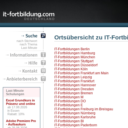
Ortsübersicht zu IT-Fortb
nach Stichwort
nach Thema
Last Minute
IT-Fortbildungen Berlin
IT-Fortbildungen Hamburg
IT-Fortbildungen München
IT-Fortbildungen Stuttgart
IT-Fortbildungen Düsseldorf
IT-Fortbildungen Köln
IT-Fortbildungen Frankfurt am Main
IT-Fortbildungen Leipzig
IT-Fortbildungen Frankfurt
IT-Fortbildungen Hannover
IT-Fortbildungen Dresden
Last Minute
IT-Fortbildungen Bremen
Schulungen
IT-Fortbildungen M
Excel Grundkurs in
IT-Fortbildungen DO
Präsenz und online
IT-Fortbildungen E
ab 17.08.2026
IT-Fortbildungen Freiburg im Breisgau
in Essen
IT-Fortbildungen Nürnberg
Rabatt: 10%
IT-Fortbildungen Karlsruhe
Adobe Premiere Pro
IT-Fortbildungen BI
- Aufbaukurs
IT-Fortbildungen Paderborn
ab 25.08.2026