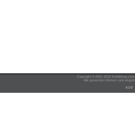
Copyright © 2001-2026 fortbildung.c
Alle genannten Marken sind eingetr
AGB