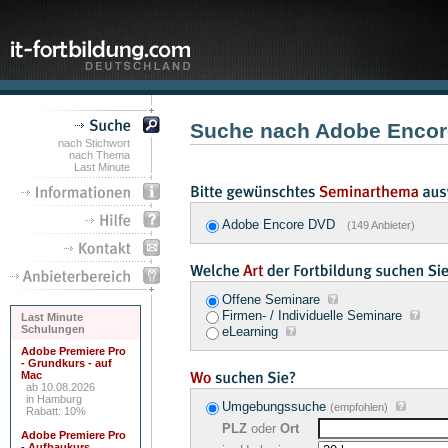
Suche nach Adobe Encor
nach Stichwort
nach Thema
Last Minute
Adobe Encore DVD
(149 Anbieter)
Offene Seminare
Firmen- / Individuelle Seminare
Last Minute
Schulungen
eLearning
Adobe Premiere Pro
- Grundkurs - auf
Mac
ab 10.08.2026
in Hamburg
Umgebungssuche
(empfohlen)
Rabatt: 10%
PLZ
oder
Ort
Adobe Premiere Pro
- Aufbaukurs