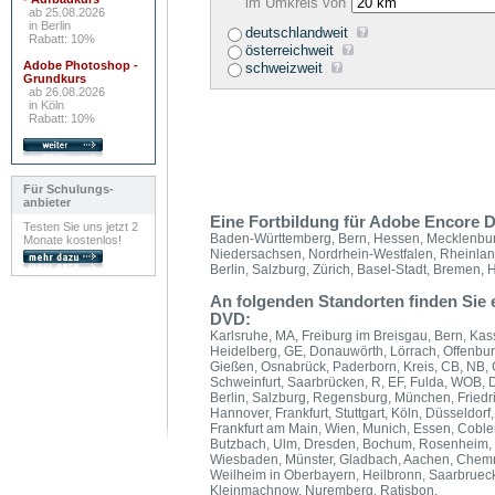
im Umkreis von
ab 25.08.2026
in Berlin
deutschlandweit
Rabatt: 10%
österreichweit
Adobe Photoshop -
schweizweit
Grundkurs
ab 26.08.2026
in Köln
Rabatt: 10%
Für Schulungs-
anbieter
Eine Fortbildung für Adobe Encore D
Testen Sie uns jetzt 2
Baden-Württemberg, Bern, Hessen, Mecklenbur
Monate kostenlos!
Niedersachsen, Nordrhein-Westfalen, Rheinland
Berlin, Salzburg, Zürich, Basel-Stadt, Bremen
An folgenden Standorten finden Sie
DVD:
Karlsruhe, MA, Freiburg im Breisgau, Bern, Kass
Heidelberg, GE, Donauwörth, Lörrach, Offenbu
Gießen, Osnabrück, Paderborn, Kreis, CB, NB, 
Schweinfurt, Saarbrücken, R, EF, Fulda, WOB, 
Berlin, Salzburg, Regensburg, München, Friedri
Hannover, Frankfurt, Stuttgart, Köln, Düsseldor
Frankfurt am Main, Wien, Munich, Essen, Coble
Butzbach, Ulm, Dresden, Bochum, Rosenheim, I
Wiesbaden, Münster, Gladbach, Aachen, Chemn
Weilheim in Oberbayern, Heilbronn, Saarbrueck
Kleinmachnow, Nuremberg, Ratisbon.