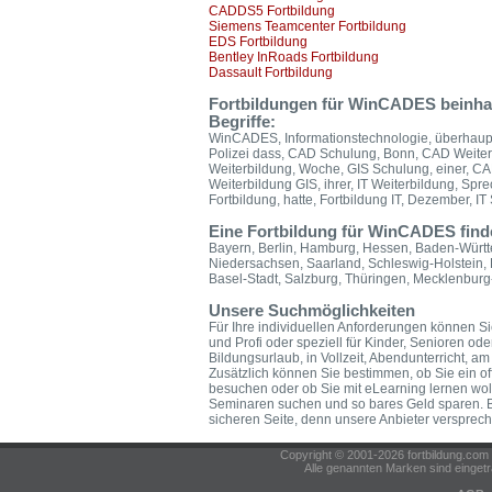
CADDS5 Fortbildung
Siemens Teamcenter Fortbildung
EDS Fortbildung
Bentley InRoads Fortbildung
Dassault Fortbildung
Fortbildungen für WinCADES beinha
Begriffe:
WinCADES, Informationstechnologie, überhaup
Polizei dass, CAD Schulung, Bonn, CAD Weiterb
Weiterbildung, Woche, GIS Schulung, einer, C
Weiterbildung GIS, ihrer, IT Weiterbildung, Spre
Fortbildung, hatte, Fortbildung IT, Dezember, IT 
Eine Fortbildung für WinCADES find
Bayern, Berlin, Hamburg, Hessen, Baden-Württ
Niedersachsen, Saarland, Schleswig-Holstein, 
Basel-Stadt, Salzburg, Thüringen, Mecklenbu
Unsere Suchmöglichkeiten
Für Ihre individuellen Anforderungen können Sie
und Profi oder speziell für Kinder, Senioren od
Bildungsurlaub, in Vollzeit, Abendunterricht,
Zusätzlich können Sie bestimmen, ob Sie ein of
besuchen oder ob Sie mit eLearning lernen wol
Seminaren suchen und so bares Geld sparen. B
sicheren Seite, denn unsere Anbieter versprech
Copyright © 2001-2026 fortbildung.c
Alle genannten Marken sind eingetr