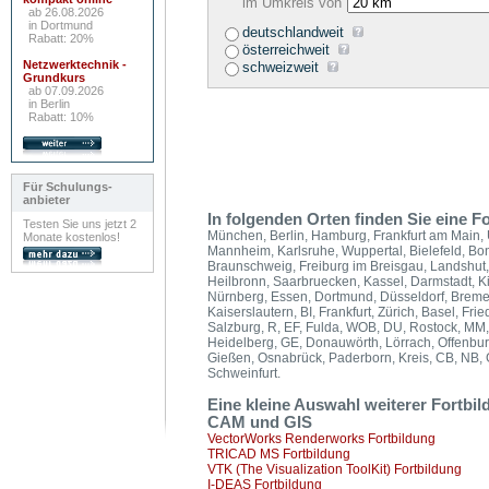
im Umkreis von
ab 26.08.2026
in Dortmund
deutschlandweit
Rabatt: 20%
österreichweit
Netzwerktechnik -
schweizweit
Grundkurs
ab 07.09.2026
in Berlin
Rabatt: 10%
Für Schulungs-
anbieter
In folgenden Orten finden Sie eine
Testen Sie uns jetzt 2
München, Berlin, Hamburg, Frankfurt am Main, 
Monate kostenlos!
Mannheim, Karlsruhe, Wuppertal, Bielefeld, B
Braunschweig, Freiburg im Breisgau, Landshut
Heilbronn, Saarbruecken, Kassel, Darmstadt, Ki
Nürnberg, Essen, Dortmund, Düsseldorf, Breme
Kaiserslautern, BI, Frankfurt, Zürich, Basel, Fr
Salzburg, R, EF, Fulda, WOB, DU, Rostock, MM, 
Heidelberg, GE, Donauwörth, Lörrach, Offenbu
Gießen, Osnabrück, Paderborn, Kreis, CB, NB, 
Schweinfurt.
Eine kleine Auswahl weiterer Fortb
CAM und GIS
VectorWorks Renderworks Fortbildung
TRICAD MS Fortbildung
VTK (The Visualization ToolKit) Fortbildung
I-DEAS Fortbildung