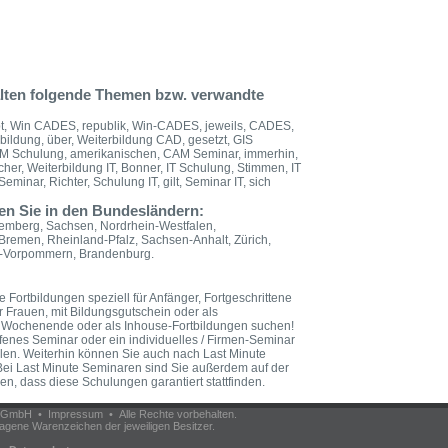
lten folgende Themen bzw. verwandte
t, Win CADES, republik, Win-CADES, jeweils, CADES,
ildung, über, Weiterbildung CAD, gesetzt, GIS
AM Schulung, amerikanischen, CAM Seminar, immerhin,
cher, Weiterbildung IT, Bonner, IT Schulung, Stimmen, IT
Seminar, Richter, Schulung IT, gilt, Seminar IT, sich
en Sie in den Bundesländern:
emberg, Sachsen, Nordrhein-Westfalen,
Bremen, Rheinland-Pfalz, Sachsen-Anhalt, Zürich,
rg-Vorpommern, Brandenburg.
 Fortbildungen speziell für Anfänger, Fortgeschrittene
er Frauen, mit Bildungsgutschein oder als
 am Wochenende oder als Inhouse-Fortbildungen suchen!
fenes Seminar oder ein individuelles / Firmen-Seminar
len. Weiterhin können Sie auch nach Last Minute
ei Last Minute Seminaren sind Sie außerdem auf der
en, dass diese Schulungen garantiert stattfinden.
om GmbH •
Impressum
• Alle Rechte vorbehalten.
agene Warenzeichen der jeweiligen Besitzer.