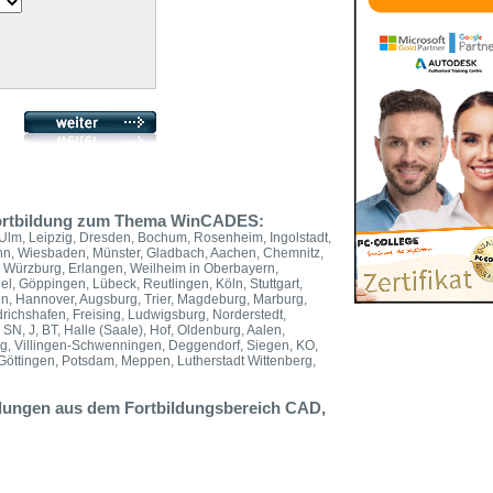
 Fortbildung zum Thema WinCADES:
Ulm, Leipzig, Dresden, Bochum, Rosenheim, Ingolstadt,
onn, Wiesbaden, Münster, Gladbach, Aachen, Chemnitz,
, Würzburg, Erlangen, Weilheim in Oberbayern,
el, Göppingen, Lübeck, Reutlingen, Köln, Stuttgart,
n, Hannover, Augsburg, Trier, Magdeburg, Marburg,
iedrichshafen, Freising, Ludwigsburg, Norderstedt,
SN, J, BT, Halle (Saale), Hof, Oldenburg, Aalen,
rg, Villingen-Schwenningen, Deggendorf, Siegen, KO,
Göttingen, Potsdam, Meppen, Lutherstadt Wittenberg,
ildungen aus dem Fortbildungsbereich CAD,