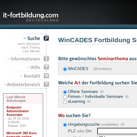
WinCADES Fortbildung 
nach Stichwort
nach Thema
Last Minute
WinCADES
(99 Anbieter)
Offene Seminare
Firmen- / Individuelle Seminare
Last Minute
Schulungen
eLearning
Endpoint
Administrator
Associate
ab 24.08.2026
in Berlin
Umgebungssuche
(empfohlen)
Rabatt: 10%
PLZ
oder
Ort
Microsoft 365 Kurs
kompakt online