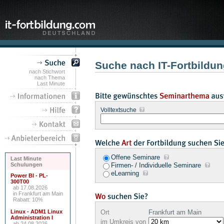
Suche nach IT-Fortbildun
nach Stichwort
nach Thema
Last Minute
Volltextsuche
Offene Seminare
Last Minute
Schulungen
Firmen- / Individuelle Seminare
eLearning
Power BI - PL-
300T00
ab 17.08.2026
in Frankfurt am Main
Rabatt: 10%
Linux - ADM1 Linux
Ort
Frankfurt am Main
Administration I
im Umkreis von
ab 24.08.2026