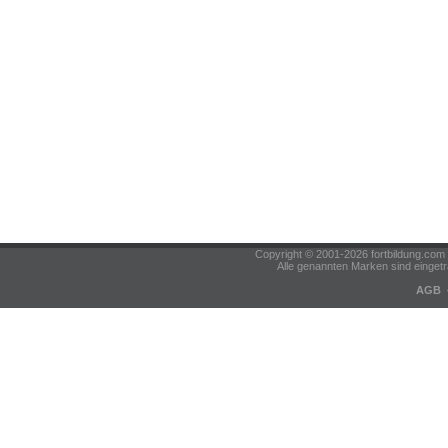
Copyright © 2001-2026 fortbildung.c
Alle genannten Marken sind eingetr
AGB