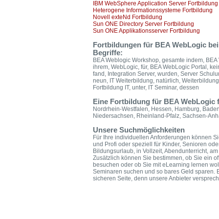
IBM WebSphere Application Server Fortbildung
Heterogene Informationssysteme Fortbildung
Novell exteNd Fortbildung
Sun ONE Directory Server Fortbildung
Sun ONE Applikationsserver Fortbildung
Fortbildungen für BEA WebLogic be
Begriffe:
BEA Weblogic Workshop, gesamte indem, BEA W
ihrem, WebLogic, für, BEA WebLogic Portal, kei
fand, Integration Server, wurden, Server Schulu
neun, IT Weiterbildung, natürlich, Weiterbildung 
Fortbildung IT, unter, IT Seminar, dessen
Eine Fortbildung für BEA WebLogic 
Nordrhein-Westfalen, Hessen, Hamburg, Baden-
Niedersachsen, Rheinland-Pfalz, Sachsen-Anha
Unsere Suchmöglichkeiten
Für Ihre individuellen Anforderungen können Sie
und Profi oder speziell für Kinder, Senioren od
Bildungsurlaub, in Vollzeit, Abendunterricht,
Zusätzlich können Sie bestimmen, ob Sie ein of
besuchen oder ob Sie mit eLearning lernen wol
Seminaren suchen und so bares Geld sparen. B
sicheren Seite, denn unsere Anbieter versprech