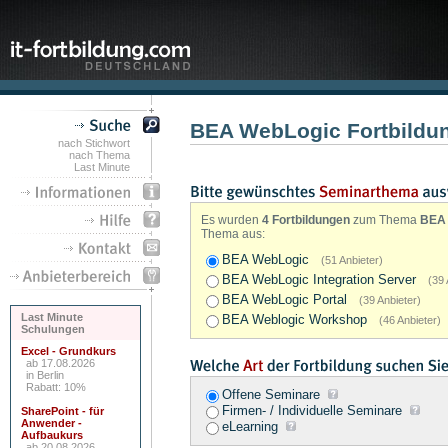
BEA WebLogic Fortbildu
nach Stichwort
nach Thema
Last Minute
Es wurden
4 Fortbildungen
zum Thema
BEA
Thema aus:
BEA WebLogic
(51 Anbieter)
BEA WebLogic Integration Server
(39 
BEA WebLogic Portal
(39 Anbieter)
Last Minute
BEA Weblogic Workshop
(46 Anbieter)
Schulungen
Excel - Grundkurs
ab 17.08.2026
in Berlin
Rabatt: 10%
Offene Seminare
Firmen- / Individuelle Seminare
SharePoint - für
Anwender -
eLearning
Aufbaukurs
ab 20.08.2026