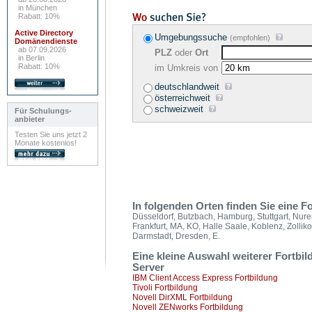
in München
Rabatt: 10%
Active Directory
Umgebungssuche
(empfohlen)
Domänendienste
ab 07.09.2026
PLZ
oder
Ort
in Berlin
Rabatt: 10%
im Umkreis von
deutschlandweit
österreichweit
schweizweit
Für Schulungs-
anbieter
Testen Sie uns jetzt 2
Monate kostenlos!
In folgenden Orten finden Sie eine
Düsseldorf, Butzbach, Hamburg, Stuttgart, Nure
Frankfurt, MA, KO, Halle Saale, Koblenz, Zollik
Darmstadt, Dresden, E.
Eine kleine Auswahl weiterer Fortbi
Server
IBM Client Access Express Fortbildung
Tivoli Fortbildung
Novell DirXML Fortbildung
Novell ZENworks Fortbildung