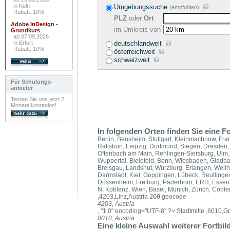
in Köln
Umgebungssuche
(empfohlen)
Rabatt: 10%
PLZ
oder
Ort
Adobe InDesign -
im Umkreis von
Grundkurs
ab 07.09.2026
in Erfurt
deutschlandweit
Rabatt: 10%
österreichweit
schweizweit
Für Schulungs-
anbieter
Testen Sie uns jetzt 2
Monate kostenlos!
In folgenden Orten finden Sie eine F
Berlin, Bensheim, Stuttgart, Kleinmachnow, Fra
Ratisbon, Leipzig, Dortmund, Siegen, Dresden,
Offenbach am Main, Rehlingen-Siersburg, Ulm,
Wuppertal, Bielefeld, Bonn, Wiesbaden, Gladb
Breisgau, Landshut, Würzburg, Erlangen, Weilh
Darmstadt, Kiel, Göppingen, Lübeck, Reutlingen
Dossenheim, Freiburg, Paderborn, ERH, Essen, 
N, Koblenz, Wien, Basel, Munich, Zürich, Coble
,4203,Linz,Austria
200
geocode
4203, Austria
, "1.0" encoding="UTF-8" ?>
Stadtmitte ,8010,Gr
8010, Austria
Eine kleine Auswahl weiterer Fortbi