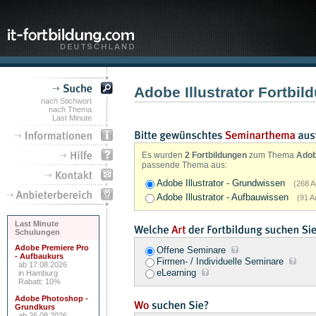
Adobe Illustrator Fortbi
nach Stichwort
nach Thema
Last Minute
Es wurden
2 Fortbildungen
zum Thema
Adobe
passende Thema aus:
Adobe Illustrator - Grundwissen
(268 A
Adobe Illustrator - Aufbauwissen
(91 A
Last Minute
Schulungen
Adobe Premiere Pro
Offene Seminare
- Aufbaukurs
Firmen- / Individuelle Seminare
ab 17.08.2026
eLearning
in Hamburg
Rabatt: 10%
Adobe Photoshop -
Grundkurs
ab 26.08.2026