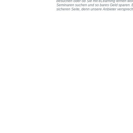
besuchen oder ob Sie mit eLearning lernen wol
Seminaren suchen und so bares Geld sparen. B
sicheren Seite, denn unsere Anbieter versprech