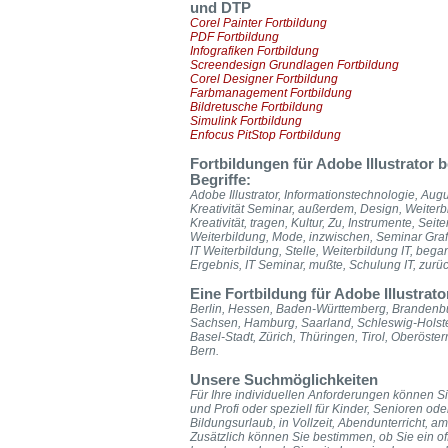
und DTP
Corel Painter Fortbildung
PDF Fortbildung
Infografiken Fortbildung
Screendesign Grundlagen Fortbildung
Corel Designer Fortbildung
Farbmanagement Fortbildung
Bildretusche Fortbildung
Simulink Fortbildung
Enfocus PitStop Fortbildung
Fortbildungen für Adobe Illustrator
Begriffe:
Adobe Illustrator, Informationstechnologie, Augus
Kreativität Seminar, außerdem, Design, Weiterbild
Kreativität, tragen, Kultur, Zu, Instrumente, Seit
Weiterbildung, Mode, inzwischen, Seminar Grafik
IT Weiterbildung, Stelle, Weiterbildung IT, began
Ergebnis, IT Seminar, mußte, Schulung IT, zurü
Eine Fortbildung für Adobe Illustrat
Berlin, Hessen, Baden-Württemberg, Brandenbu
Sachsen, Hamburg, Saarland, Schleswig-Holste
Basel-Stadt, Zürich, Thüringen, Tirol, Oberöst
Bern.
Unsere Suchmöglichkeiten
Für Ihre individuellen Anforderungen können Sie
und Profi oder speziell für Kinder, Senioren od
Bildungsurlaub, in Vollzeit, Abendunterricht,
Zusätzlich können Sie bestimmen, ob Sie ein of