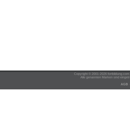
Copyright © 2001-2026 fortbildung.c
Alle genannten Marken sind eingetr
AGB