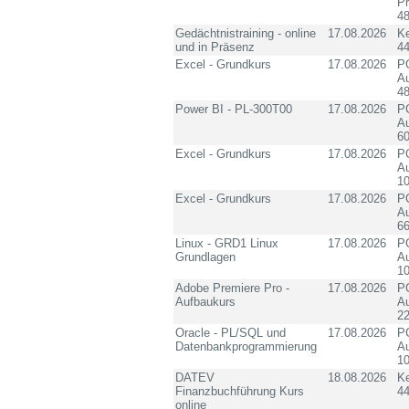
P
4
Gedächtnistraining - online
17.08.2026
K
und in Präsenz
4
Excel - Grundkurs
17.08.2026
PC
Au
4
Power BI - PL-300T00
17.08.2026
PC
Au
60
Excel - Grundkurs
17.08.2026
PC
Au
10
Excel - Grundkurs
17.08.2026
PC
Au
6
Linux - GRD1 Linux
17.08.2026
PC
Grundlagen
Au
10
Adobe Premiere Pro -
17.08.2026
PC
Aufbaukurs
Au
2
Oracle - PL/SQL und
17.08.2026
PC
Datenbankprogrammierung
Au
10
DATEV
18.08.2026
K
Finanzbuchführung Kurs
4
online