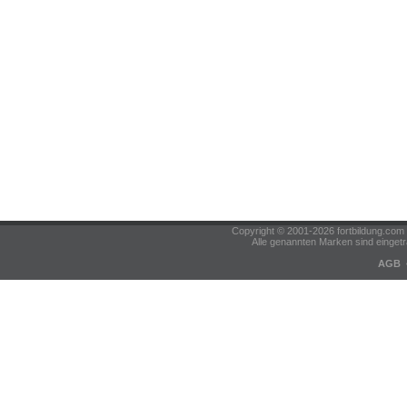
Copyright © 2001-2026 fortbildung.c
Alle genannten Marken sind eingetr
AGB