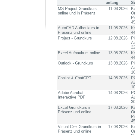
anfang
S
MS Project Grundkurs
11.08.2026
Ke
online und in Präsenz
On
P
4
AutoCAD Aufbaukurs in
11.08.2026
K
Präsenz und online
4
Project - Grundkurs
12.08.2026
PC
Au
2
Excel Aufbaukurs online
13.08.2026
K
4
Outlook - Grundkurs
13.08.2026
PC
Au
10
Copilot & ChatGPT
14.08.2026
PC
Au
10
Adobe Acrobat -
14.08.2026
PC
Interaktive PDF
Au
3
Excel Grundkurs in
17.08.2026
Ke
Präsenz und online
On
P
4
Visual C++ Grundkurs in
17.08.2026
Ke
Präsenz und online
On