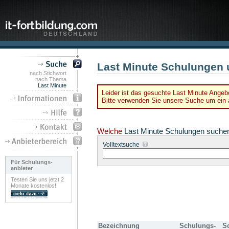
Last Minute Schulungen 
nach Stichwort
nach Thema
Last Minute
Leider ist das gesuchte Last Minute Angebo
Bitte verwenden Sie unsere Suche um ein a
Welche
Last Minute Schulungen suche
Volltextsuche
Für Schulungs-
anbieter
Testen Sie uns jetzt 2
Monate kostenlos!
Bezeichnung
Schulungs-
S