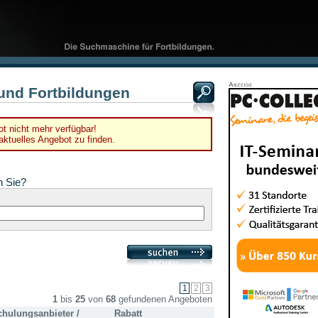
und Fortbildungen
t nicht mehr verfügbar!
ktuelles Angebot zu finden.
n Sie?
1
bis
25
von
68
gefundenen Angeboten
chulungsanbieter /
Rabatt