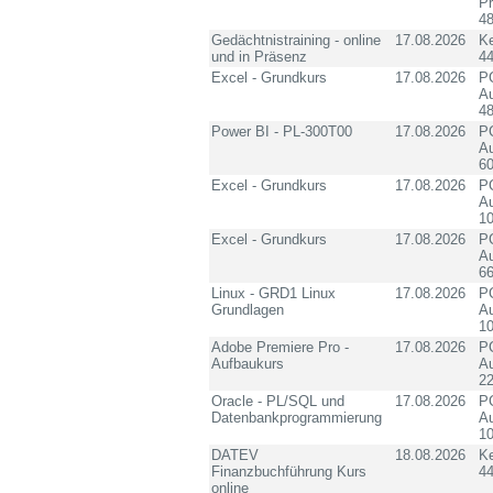
P
4
Gedächtnistraining - online
17.08.2026
K
und in Präsenz
4
Excel - Grundkurs
17.08.2026
PC
Au
4
Power BI - PL-300T00
17.08.2026
PC
Au
60
Excel - Grundkurs
17.08.2026
PC
Au
10
Excel - Grundkurs
17.08.2026
PC
Au
6
Linux - GRD1 Linux
17.08.2026
PC
Grundlagen
Au
10
Adobe Premiere Pro -
17.08.2026
PC
Aufbaukurs
Au
2
Oracle - PL/SQL und
17.08.2026
PC
Datenbankprogrammierung
Au
10
DATEV
18.08.2026
K
Finanzbuchführung Kurs
4
online