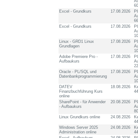
Au
60
Excel - Grundkurs
17.08.2026
PC
Au
6
Excel - Grundkurs
17.08.2026
PC
Au
10
Linux - GRD1 Linux
17.08.2026
PC
Grundlagen
Au
10
Adobe Premiere Pro -
17.08.2026
PC
Aufbaukurs
Au
2
Oracle - PL/SQL und
17.08.2026
PC
Datenbankprogrammierung
Au
10
DATEV
18.08.2026
K
Finanzbuchführung Kurs
4
online
SharePoint - für Anwender
20.08.2026
PC
- Aufbaukurs
Au
8
Linux Grundkurs online
24.08.2026
K
4
Windows Server 2025
24.08.2026
K
Administration online
4
Excel - Aufbaukurs
24.08.2026
PC