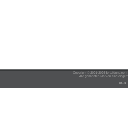
Copyright © 2001-2026 fortbildung.c
Alle genannten Marken sind eingetr
AGB