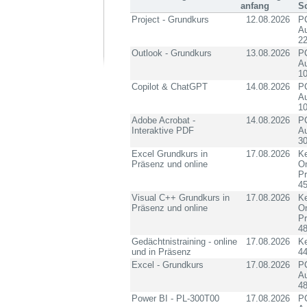
anfang
S
Project - Grundkurs
12.08.2026
PC
Au
2
Outlook - Grundkurs
13.08.2026
PC
Au
10
Copilot & ChatGPT
14.08.2026
PC
Au
10
Adobe Acrobat -
14.08.2026
PC
Interaktive PDF
Au
3
Excel Grundkurs in
17.08.2026
Ke
Präsenz und online
On
P
4
Visual C++ Grundkurs in
17.08.2026
Ke
Präsenz und online
On
P
4
Gedächtnistraining - online
17.08.2026
K
und in Präsenz
4
Excel - Grundkurs
17.08.2026
PC
Au
4
Power BI - PL-300T00
17.08.2026
PC