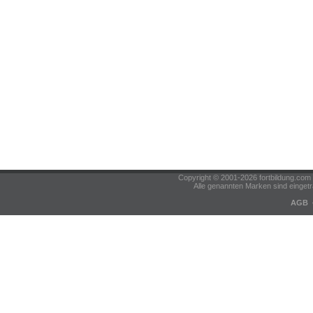
Copyright © 2001-2026 fortbildung.c
Alle genannten Marken sind eingetr
AGB