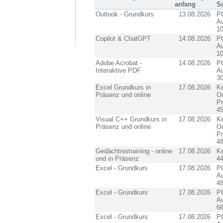
anfang
S
Outlook - Grundkurs
13.08.2026
PC
Au
10
Copilot & ChatGPT
14.08.2026
PC
Au
10
Adobe Acrobat -
14.08.2026
PC
Interaktive PDF
Au
3
Excel Grundkurs in
17.08.2026
Ke
Präsenz und online
On
P
4
Visual C++ Grundkurs in
17.08.2026
Ke
Präsenz und online
On
P
4
Gedächtnistraining - online
17.08.2026
K
und in Präsenz
4
Excel - Grundkurs
17.08.2026
PC
Au
4
Excel - Grundkurs
17.08.2026
PC
Au
6
Excel - Grundkurs
17.08.2026
PC