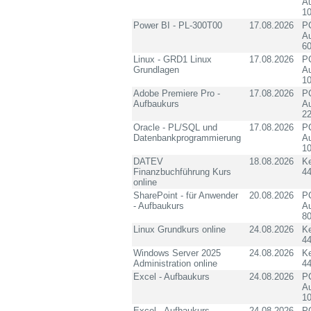
Au
10
Power BI - PL-300T00
17.08.2026
PC
Au
60
Linux - GRD1 Linux
17.08.2026
PC
Grundlagen
Au
10
Adobe Premiere Pro -
17.08.2026
PC
Aufbaukurs
Au
2
Oracle - PL/SQL und
17.08.2026
PC
Datenbankprogrammierung
Au
10
DATEV
18.08.2026
K
Finanzbuchführung Kurs
4
online
SharePoint - für Anwender
20.08.2026
PC
- Aufbaukurs
Au
8
Linux Grundkurs online
24.08.2026
K
4
Windows Server 2025
24.08.2026
K
Administration online
4
Excel - Aufbaukurs
24.08.2026
PC
Au
10
Excel - Aufbaukurs
24.08.2026
PC