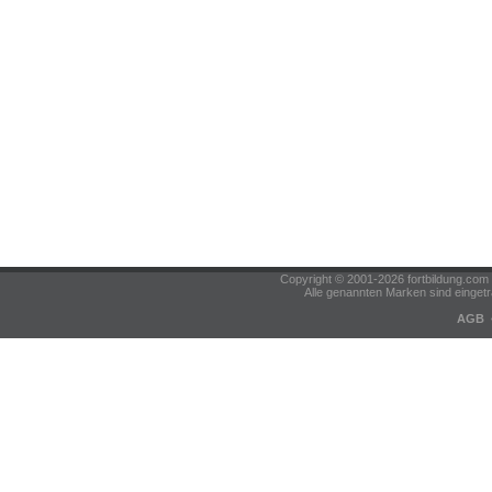
Copyright © 2001-2026 fortbildung.c
Alle genannten Marken sind eingetr
AGB