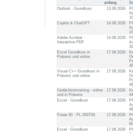
anfang
S
Outlook - Grundkurs
13.08.2026
PC
Au
10
Copilot & ChatGPT
14.08.2026
PC
Au
10
Adobe Acrobat -
14.08.2026
PC
Interaktive PDF
Au
3
Excel Grundkurs in
17.08.2026
Ke
Präsenz und online
On
P
4
Visual C++ Grundkurs in
17.08.2026
Ke
Präsenz und online
On
P
4
Gedächtnistraining - online
17.08.2026
K
und in Präsenz
4
Excel - Grundkurs
17.08.2026
PC
Au
4
Power BI - PL-300T00
17.08.2026
PC
Au
60
Excel - Grundkurs
17.08.2026
PC