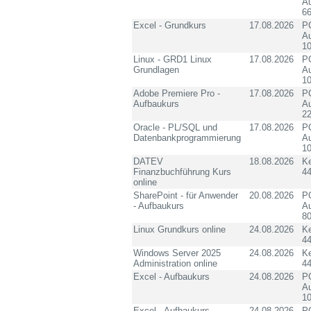
Au
6
Excel - Grundkurs
17.08.2026
PC
Au
10
Linux - GRD1 Linux
17.08.2026
PC
Grundlagen
Au
10
Adobe Premiere Pro -
17.08.2026
PC
Aufbaukurs
Au
2
Oracle - PL/SQL und
17.08.2026
PC
Datenbankprogrammierung
Au
10
DATEV
18.08.2026
K
Finanzbuchführung Kurs
4
online
SharePoint - für Anwender
20.08.2026
PC
- Aufbaukurs
Au
8
Linux Grundkurs online
24.08.2026
K
4
Windows Server 2025
24.08.2026
K
Administration online
4
Excel - Aufbaukurs
24.08.2026
PC
Au
10
Excel - Aufbaukurs
24.08.2026
PC