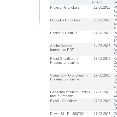
anfang
S
Project - Grundkurs
12.08.2026
PC
Au
2
Outlook - Grundkurs
13.08.2026
PC
Au
10
Copilot & ChatGPT
14.08.2026
PC
Au
10
Adobe Acrobat -
14.08.2026
PC
Interaktive PDF
Au
3
Excel Grundkurs in
17.08.2026
Ke
Präsenz und online
On
P
4
Visual C++ Grundkurs in
17.08.2026
Ke
Präsenz und online
On
P
4
Gedächtnistraining - online
17.08.2026
K
und in Präsenz
4
Excel - Grundkurs
17.08.2026
PC
Au
4
Power BI - PL-300T00
17.08.2026
PC