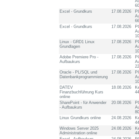
Au
60
Excel - Grundkurs
17.08.2026
PC
Au
6
Excel - Grundkurs
17.08.2026
PC
Au
10
Linux - GRD1 Linux
17.08.2026
PC
Grundlagen
Au
10
Adobe Premiere Pro -
17.08.2026
PC
Aufbaukurs
Au
2
Oracle - PL/SQL und
17.08.2026
PC
Datenbankprogrammierung
Au
10
DATEV
18.08.2026
K
Finanzbuchführung Kurs
4
online
SharePoint - für Anwender
20.08.2026
PC
- Aufbaukurs
Au
8
Linux Grundkurs online
24.08.2026
K
4
Windows Server 2025
24.08.2026
K
Administration online
4
Excel - Aufbaukurs
24.08.2026
PC