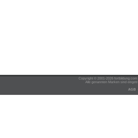
Copyright © 2001-2026 fortbildung.c
Alle genannten Marken sind eingetr
AGB