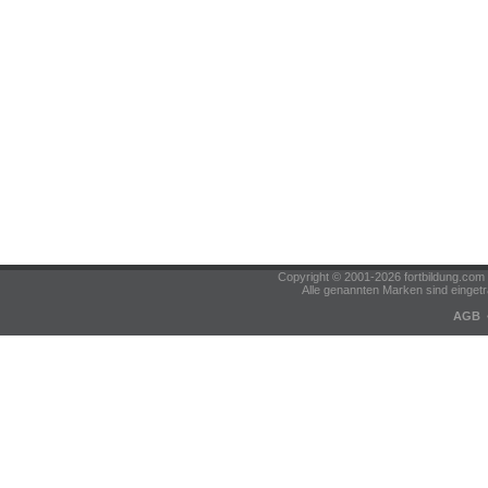
Copyright © 2001-2026 fortbildung.c
Alle genannten Marken sind eingetr
AGB