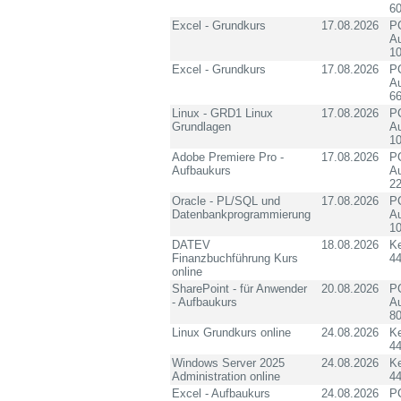
60
Excel - Grundkurs
17.08.2026
PC
Au
10
Excel - Grundkurs
17.08.2026
PC
Au
6
Linux - GRD1 Linux
17.08.2026
PC
Grundlagen
Au
10
Adobe Premiere Pro -
17.08.2026
PC
Aufbaukurs
Au
2
Oracle - PL/SQL und
17.08.2026
PC
Datenbankprogrammierung
Au
10
DATEV
18.08.2026
K
Finanzbuchführung Kurs
4
online
SharePoint - für Anwender
20.08.2026
PC
- Aufbaukurs
Au
8
Linux Grundkurs online
24.08.2026
K
4
Windows Server 2025
24.08.2026
K
Administration online
4
Excel - Aufbaukurs
24.08.2026
PC