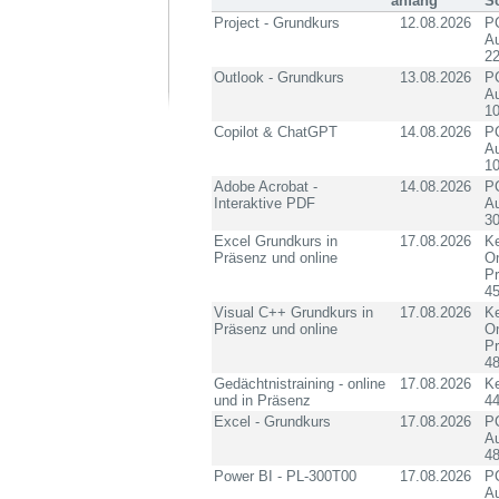
anfang
S
Project - Grundkurs
12.08.2026
PC
Au
2
Outlook - Grundkurs
13.08.2026
PC
Au
10
Copilot & ChatGPT
14.08.2026
PC
Au
10
Adobe Acrobat -
14.08.2026
PC
Interaktive PDF
Au
3
Excel Grundkurs in
17.08.2026
Ke
Präsenz und online
On
P
4
Visual C++ Grundkurs in
17.08.2026
Ke
Präsenz und online
On
P
4
Gedächtnistraining - online
17.08.2026
K
und in Präsenz
4
Excel - Grundkurs
17.08.2026
PC
Au
4
Power BI - PL-300T00
17.08.2026
PC
Au