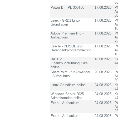
6
Power BI - PL-300T00
17.08.2026
PC
Au
60
Linux - GRD1 Linux
17.08.2026
PC
Grundlagen
Au
10
Adobe Premiere Pro -
17.08.2026
PC
Aufbaukurs
Au
2
Oracle - PL/SQL und
17.08.2026
PC
Datenbankprogrammierung
Au
10
DATEV
18.08.2026
K
Finanzbuchführung Kurs
4
online
SharePoint - für Anwender
20.08.2026
PC
- Aufbaukurs
Au
8
Linux Grundkurs online
24.08.2026
K
4
Windows Server 2025
24.08.2026
K
Administration online
4
Excel - Aufbaukurs
24.08.2026
PC
Au
2
Excel - Aufbaukurs
24.08.2026
PC