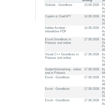
anfang
S
Outlook - Grundkurs
13.08.2026
PC
Au
10
Copilot & ChatGPT
14.08.2026
PC
Au
10
Adobe Acrobat -
14.08.2026
PC
Interaktive PDF
Au
3
Excel Grundkurs in
17.08.2026
Ke
Präsenz und online
On
P
4
Visual C++ Grundkurs in
17.08.2026
Ke
Präsenz und online
On
P
4
Gedächtnistraining - online
17.08.2026
K
und in Präsenz
4
Excel - Grundkurs
17.08.2026
PC
Au
4
Excel - Grundkurs
17.08.2026
PC
Au
10
Excel - Grundkurs
17.08.2026
PC
Au