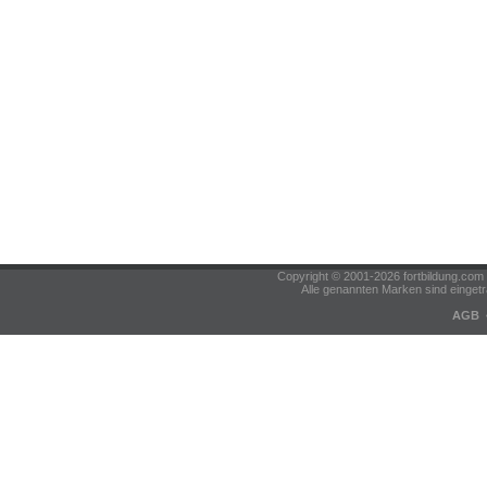
Copyright © 2001-2026 fortbildung.c
Alle genannten Marken sind eingetr
AGB