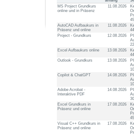
anfang
S
MS Project Grundkurs
11.08.2026
Ke
online und in Präsenz
On
P
4
AutoCAD Aufbaukurs in
11.08.2026
K
Präsenz und online
4
Project - Grundkurs
12.08.2026
PC
Au
2
Excel Aufbaukurs online
13.08.2026
K
4
Outlook - Grundkurs
13.08.2026
PC
Au
10
Copilot & ChatGPT
14.08.2026
PC
Au
10
Adobe Acrobat -
14.08.2026
PC
Interaktive PDF
Au
3
Excel Grundkurs in
17.08.2026
Ke
Präsenz und online
On
P
4
Visual C++ Grundkurs in
17.08.2026
Ke
Präsenz und online
On
P