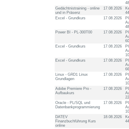
4
Gedächtnistraining - online
17.08.2026
K
und in Präsenz
4
Excel - Grundkurs
17.08.2026
PC
Au
4
Power BI - PL-300T00
17.08.2026
PC
Au
60
Excel - Grundkurs
17.08.2026
PC
Au
10
Excel - Grundkurs
17.08.2026
PC
Au
6
Linux - GRD1 Linux
17.08.2026
PC
Grundlagen
Au
10
Adobe Premiere Pro -
17.08.2026
PC
Aufbaukurs
Au
2
Oracle - PL/SQL und
17.08.2026
PC
Datenbankprogrammierung
Au
10
DATEV
18.08.2026
K
Finanzbuchführung Kurs
4
online