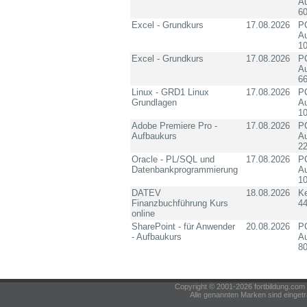
Au
60
Excel - Grundkurs
17.08.2026
PC
Au
10
Excel - Grundkurs
17.08.2026
PC
Au
6
Linux - GRD1 Linux
17.08.2026
PC
Grundlagen
Au
10
Adobe Premiere Pro -
17.08.2026
PC
Aufbaukurs
Au
2
Oracle - PL/SQL und
17.08.2026
PC
Datenbankprogrammierung
Au
10
DATEV
18.08.2026
K
Finanzbuchführung Kurs
4
online
SharePoint - für Anwender
20.08.2026
PC
- Aufbaukurs
Au
8
Copyright © 2001-2026 fortbildung.c
Alle genannten Marken sind eingetr