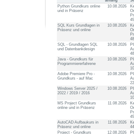
anfang
S
Python Grundkurs online
10.08.2026
Ke
und in Präsenz
On
P
4
SQL Kurs Grundlagen in
10.08.2026
Ke
Präsenz und online
On
P
4
SQL - Grundlagen SQL
10.08.2026
PC
und Datenbankdesign
Au
4
Java - Grundkurs für
10.08.2026
PC
Programmiererfahrene
Au
10
Adobe Premiere Pro -
10.08.2026
PC
Grundkurs - auf Mac
Au
2
Windows Server 2025 /
10.08.2026
PC
2022 / 2019 / 2016
Au
10
MS Project Grundkurs
11.08.2026
Ke
online und in Präsenz
On
P
4
AutoCAD Aufbaukurs in
11.08.2026
K
Präsenz und online
4
Project - Grundkurs
12.08.2026
PC