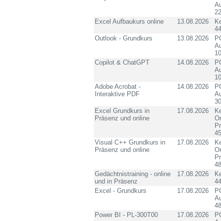
Au
2
Excel Aufbaukurs online
13.08.2026
K
4
Outlook - Grundkurs
13.08.2026
PC
Au
10
Copilot & ChatGPT
14.08.2026
PC
Au
10
Adobe Acrobat -
14.08.2026
PC
Interaktive PDF
Au
3
Excel Grundkurs in
17.08.2026
Ke
Präsenz und online
On
P
4
Visual C++ Grundkurs in
17.08.2026
Ke
Präsenz und online
On
P
4
Gedächtnistraining - online
17.08.2026
K
und in Präsenz
4
Excel - Grundkurs
17.08.2026
PC
Au
4
Power BI - PL-300T00
17.08.2026
PC