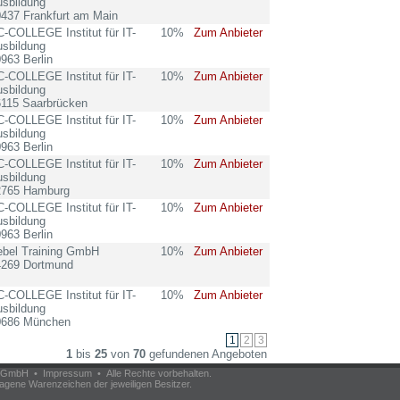
sbildung
437 Frankfurt am Main
-COLLEGE Institut für IT-
10%
Zum Anbieter
sbildung
963 Berlin
-COLLEGE Institut für IT-
10%
Zum Anbieter
sbildung
6115 Saarbrücken
-COLLEGE Institut für IT-
10%
Zum Anbieter
sbildung
963 Berlin
-COLLEGE Institut für IT-
10%
Zum Anbieter
sbildung
2765 Hamburg
-COLLEGE Institut für IT-
10%
Zum Anbieter
sbildung
963 Berlin
ebel Training GmbH
10%
Zum Anbieter
4269 Dortmund
-COLLEGE Institut für IT-
10%
Zum Anbieter
sbildung
0686 München
1
bis
25
von
70
gefundenen Angeboten
om GmbH •
Impressum
• Alle Rechte vorbehalten.
agene Warenzeichen der jeweiligen Besitzer.