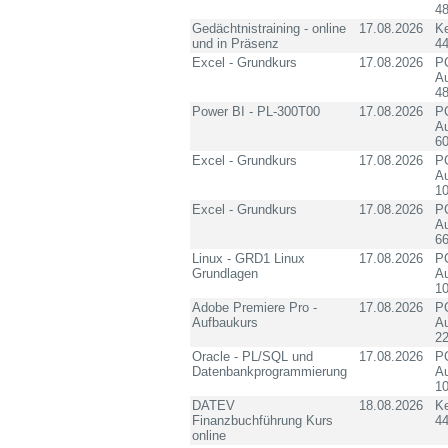
4
Gedächtnistraining - online
17.08.2026
K
und in Präsenz
4
Excel - Grundkurs
17.08.2026
PC
Au
4
Power BI - PL-300T00
17.08.2026
PC
Au
60
Excel - Grundkurs
17.08.2026
PC
Au
10
Excel - Grundkurs
17.08.2026
PC
Au
6
Linux - GRD1 Linux
17.08.2026
PC
Grundlagen
Au
10
Adobe Premiere Pro -
17.08.2026
PC
Aufbaukurs
Au
2
Oracle - PL/SQL und
17.08.2026
PC
Datenbankprogrammierung
Au
10
DATEV
18.08.2026
K
Finanzbuchführung Kurs
4
online