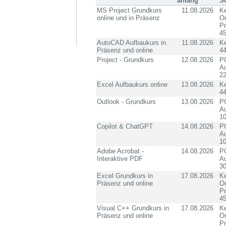
anfang
S
MS Project Grundkurs
11.08.2026
Ke
online und in Präsenz
On
P
4
AutoCAD Aufbaukurs in
11.08.2026
K
Präsenz und online
4
Project - Grundkurs
12.08.2026
PC
Au
2
Excel Aufbaukurs online
13.08.2026
K
4
Outlook - Grundkurs
13.08.2026
PC
Au
10
Copilot & ChatGPT
14.08.2026
PC
Au
10
Adobe Acrobat -
14.08.2026
PC
Interaktive PDF
Au
3
Excel Grundkurs in
17.08.2026
Ke
Präsenz und online
On
P
4
Visual C++ Grundkurs in
17.08.2026
Ke
Präsenz und online
On
P