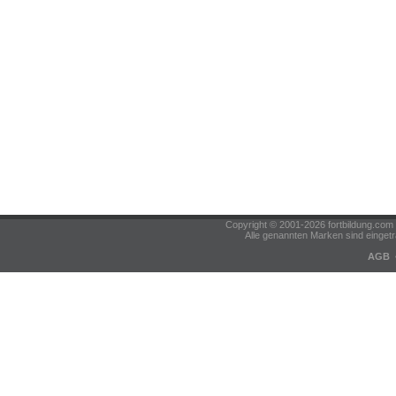
Copyright © 2001-2026 fortbildung.c
Alle genannten Marken sind eingetr
AGB