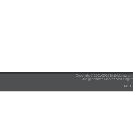
Copyright © 2001-2026 fortbildung.c
Alle genannten Marken sind eingetr
AGB