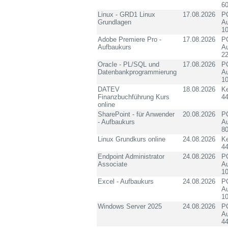
60
Linux - GRD1 Linux
17.08.2026
PC
Grundlagen
Au
10
Adobe Premiere Pro -
17.08.2026
PC
Aufbaukurs
Au
2
Oracle - PL/SQL und
17.08.2026
PC
Datenbankprogrammierung
Au
10
DATEV
18.08.2026
K
Finanzbuchführung Kurs
4
online
SharePoint - für Anwender
20.08.2026
PC
- Aufbaukurs
Au
8
Linux Grundkurs online
24.08.2026
K
4
Endpoint Administrator
24.08.2026
PC
Associate
Au
10
Excel - Aufbaukurs
24.08.2026
PC
Au
10
Windows Server 2025
24.08.2026
PC
Au
4