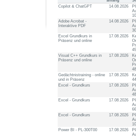
anfang
S
Copilot & ChatGPT
14.08.2026
PC
Au
10
Adobe Acrobat -
14.08.2026
PC
Interaktive PDF
Au
3
Excel Grundkurs in
17.08.2026
Ke
Präsenz und online
On
P
4
Visual C++ Grundkurs in
17.08.2026
Ke
Präsenz und online
On
P
4
Gedächtnistraining - online
17.08.2026
K
und in Präsenz
4
Excel - Grundkurs
17.08.2026
PC
Au
4
Excel - Grundkurs
17.08.2026
PC
Au
6
Excel - Grundkurs
17.08.2026
PC
Au
10
Power BI - PL-300T00
17.08.2026
PC
Au