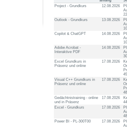
anfang
S
Project - Grundkurs
12.08.2026
PC
Au
2
Outlook - Grundkurs
13.08.2026
PC
Au
10
Copilot & ChatGPT
14.08.2026
PC
Au
10
Adobe Acrobat -
14.08.2026
PC
Interaktive PDF
Au
3
Excel Grundkurs in
17.08.2026
Ke
Präsenz und online
On
P
4
Visual C++ Grundkurs in
17.08.2026
Ke
Präsenz und online
On
P
4
Gedächtnistraining - online
17.08.2026
K
und in Präsenz
4
Excel - Grundkurs
17.08.2026
PC
Au
4
Power BI - PL-300T00
17.08.2026
PC
Au