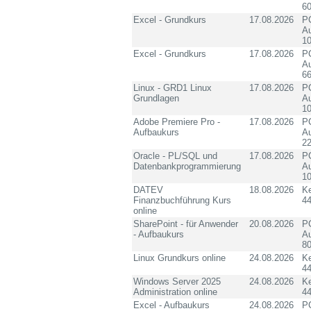
60
Excel - Grundkurs
17.08.2026
PC
Au
10
Excel - Grundkurs
17.08.2026
PC
Au
6
Linux - GRD1 Linux
17.08.2026
PC
Grundlagen
Au
10
Adobe Premiere Pro -
17.08.2026
PC
Aufbaukurs
Au
2
Oracle - PL/SQL und
17.08.2026
PC
Datenbankprogrammierung
Au
10
DATEV
18.08.2026
K
Finanzbuchführung Kurs
4
online
SharePoint - für Anwender
20.08.2026
PC
- Aufbaukurs
Au
8
Linux Grundkurs online
24.08.2026
K
4
Windows Server 2025
24.08.2026
K
Administration online
4
Excel - Aufbaukurs
24.08.2026
PC