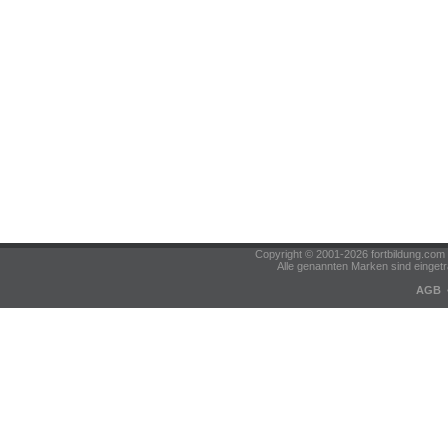
Copyright © 2001-2026 fortbildung.c
Alle genannten Marken sind eingetr
AGB