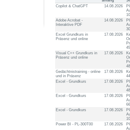
anfang
S
Copilot & ChatGPT
14.08.2026
PC
Au
10
Adobe Acrobat -
14.08.2026
PC
Interaktive PDF
Au
3
Excel Grundkurs in
17.08.2026
Ke
Präsenz und online
On
P
4
Visual C++ Grundkurs in
17.08.2026
Ke
Präsenz und online
On
P
4
Gedächtnistraining - online
17.08.2026
K
und in Präsenz
4
Excel - Grundkurs
17.08.2026
PC
Au
4
Excel - Grundkurs
17.08.2026
PC
Au
6
Excel - Grundkurs
17.08.2026
PC
Au
10
Power BI - PL-300T00
17.08.2026
PC
Au