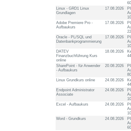
60
Linux - GRD1 Linux
17.08.2026
PC
Grundlagen
Au
10
Adobe Premiere Pro -
17.08.2026
PC
Aufbaukurs
Au
2
Oracle - PL/SQL und
17.08.2026
PC
Datenbankprogrammierung
Au
10
DATEV
18.08.2026
K
Finanzbuchführung Kurs
4
online
SharePoint - für Anwender
20.08.2026
PC
- Aufbaukurs
Au
8
Linux Grundkurs online
24.08.2026
K
4
Endpoint Administrator
24.08.2026
PC
Associate
Au
10
Excel - Aufbaukurs
24.08.2026
PC
Au
10
Word - Grundkurs
24.08.2026
PC
Au
60