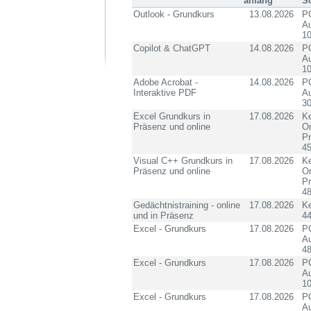
anfang
S
Outlook - Grundkurs
13.08.2026
PC
Au
10
Copilot & ChatGPT
14.08.2026
PC
Au
10
Adobe Acrobat -
14.08.2026
PC
Interaktive PDF
Au
3
Excel Grundkurs in
17.08.2026
Ke
Präsenz und online
On
P
4
Visual C++ Grundkurs in
17.08.2026
Ke
Präsenz und online
On
P
4
Gedächtnistraining - online
17.08.2026
K
und in Präsenz
4
Excel - Grundkurs
17.08.2026
PC
Au
4
Excel - Grundkurs
17.08.2026
PC
Au
10
Excel - Grundkurs
17.08.2026
PC
Au