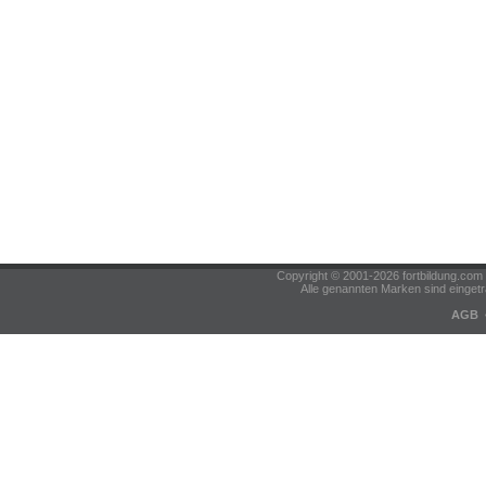
Copyright © 2001-2026 fortbildung.c
Alle genannten Marken sind eingetr
AGB