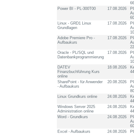
6
Power BI - PL-300T00
17.08.2026
PC
Au
60
Linux - GRD1 Linux
17.08.2026
PC
Grundlagen
Au
10
Adobe Premiere Pro -
17.08.2026
PC
Aufbaukurs
Au
2
Oracle - PL/SQL und
17.08.2026
PC
Datenbankprogrammierung
Au
10
DATEV
18.08.2026
K
Finanzbuchführung Kurs
4
online
SharePoint - für Anwender
20.08.2026
PC
- Aufbaukurs
Au
8
Linux Grundkurs online
24.08.2026
K
4
Windows Server 2025
24.08.2026
K
Administration online
4
Word - Grundkurs
24.08.2026
PC
Au
60
Excel - Aufbaukurs
24.08.2026
PC