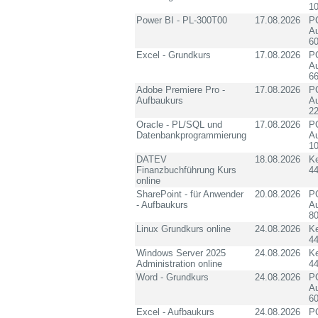
10
Power BI - PL-300T00
17.08.2026
PC
Au
60
Excel - Grundkurs
17.08.2026
PC
Au
6
Adobe Premiere Pro -
17.08.2026
PC
Aufbaukurs
Au
2
Oracle - PL/SQL und
17.08.2026
PC
Datenbankprogrammierung
Au
10
DATEV
18.08.2026
K
Finanzbuchführung Kurs
4
online
SharePoint - für Anwender
20.08.2026
PC
- Aufbaukurs
Au
8
Linux Grundkurs online
24.08.2026
K
4
Windows Server 2025
24.08.2026
K
Administration online
4
Word - Grundkurs
24.08.2026
PC
Au
60
Excel - Aufbaukurs
24.08.2026
PC