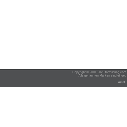
Copyright © 2001-2026 fortbildung.c
Alle genannten Marken sind eingetr
AGB