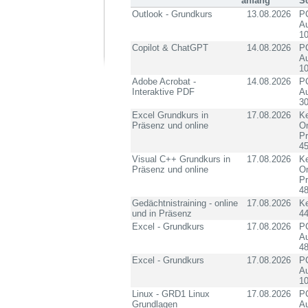
anfang
S
Outlook - Grundkurs
13.08.2026
PC
Au
10
Copilot & ChatGPT
14.08.2026
PC
Au
10
Adobe Acrobat -
14.08.2026
PC
Interaktive PDF
Au
3
Excel Grundkurs in
17.08.2026
Ke
Präsenz und online
On
P
4
Visual C++ Grundkurs in
17.08.2026
Ke
Präsenz und online
On
P
4
Gedächtnistraining - online
17.08.2026
K
und in Präsenz
4
Excel - Grundkurs
17.08.2026
PC
Au
4
Excel - Grundkurs
17.08.2026
PC
Au
10
Linux - GRD1 Linux
17.08.2026
PC
Grundlagen
Au