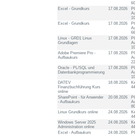
60
Excel - Grundkurs
17.08.2026
PC
Au
10
Excel - Grundkurs
17.08.2026
PC
Au
6
Linux - GRD1 Linux
17.08.2026
PC
Grundlagen
Au
10
Adobe Premiere Pro -
17.08.2026
PC
Aufbaukurs
Au
2
Oracle - PL/SQL und
17.08.2026
PC
Datenbankprogrammierung
Au
10
DATEV
18.08.2026
K
Finanzbuchführung Kurs
4
online
SharePoint - für Anwender
20.08.2026
PC
- Aufbaukurs
Au
8
Linux Grundkurs online
24.08.2026
K
4
Windows Server 2025
24.08.2026
K
Administration online
4
Excel - Aufbaukurs
24.08.2026
PC