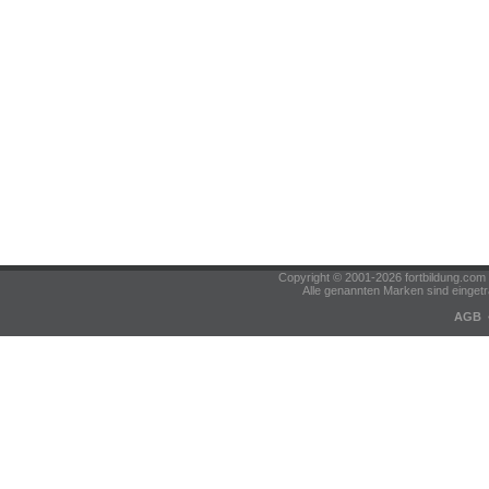
Copyright © 2001-2026 fortbildung.c
Alle genannten Marken sind eingetr
AGB