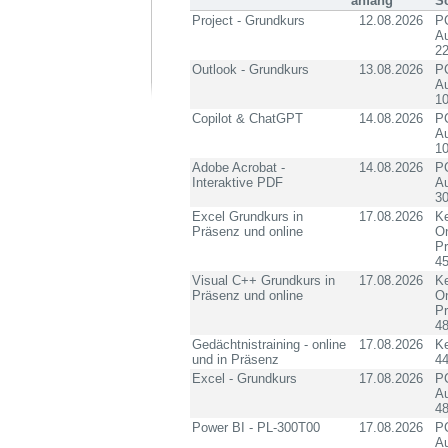
anfang
S
Project - Grundkurs
12.08.2026
PC
Au
2
Outlook - Grundkurs
13.08.2026
PC
Au
10
Copilot & ChatGPT
14.08.2026
PC
Au
10
Adobe Acrobat -
14.08.2026
PC
Interaktive PDF
Au
3
Excel Grundkurs in
17.08.2026
Ke
Präsenz und online
On
P
4
Visual C++ Grundkurs in
17.08.2026
Ke
Präsenz und online
On
P
4
Gedächtnistraining - online
17.08.2026
K
und in Präsenz
4
Excel - Grundkurs
17.08.2026
PC
Au
4
Power BI - PL-300T00
17.08.2026
PC
Au