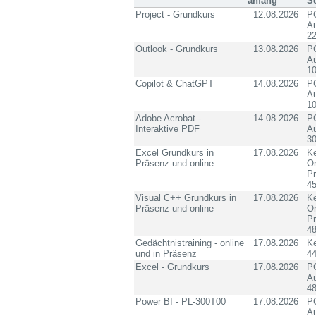
anfang
S
Project - Grundkurs
12.08.2026
PC
Au
2
Outlook - Grundkurs
13.08.2026
PC
Au
10
Copilot & ChatGPT
14.08.2026
PC
Au
10
Adobe Acrobat -
14.08.2026
PC
Interaktive PDF
Au
3
Excel Grundkurs in
17.08.2026
Ke
Präsenz und online
On
P
4
Visual C++ Grundkurs in
17.08.2026
Ke
Präsenz und online
On
P
4
Gedächtnistraining - online
17.08.2026
K
und in Präsenz
4
Excel - Grundkurs
17.08.2026
PC
Au
4
Power BI - PL-300T00
17.08.2026
PC
Au