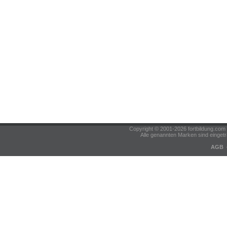
Copyright © 2001-2026 fortbildung.c
Alle genannten Marken sind eingetr
AGB