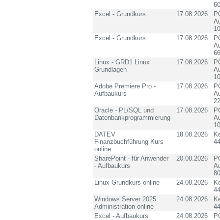
60
Excel - Grundkurs
17.08.2026
PC
Au
10
Excel - Grundkurs
17.08.2026
PC
Au
6
Linux - GRD1 Linux
17.08.2026
PC
Grundlagen
Au
10
Adobe Premiere Pro -
17.08.2026
PC
Aufbaukurs
Au
2
Oracle - PL/SQL und
17.08.2026
PC
Datenbankprogrammierung
Au
10
DATEV
18.08.2026
K
Finanzbuchführung Kurs
4
online
SharePoint - für Anwender
20.08.2026
PC
- Aufbaukurs
Au
8
Linux Grundkurs online
24.08.2026
K
4
Windows Server 2025
24.08.2026
K
Administration online
4
Excel - Aufbaukurs
24.08.2026
PC